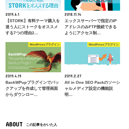
2019.6.1
2018.11.14
【STORK】有料テーマ購入を
エックスサーバーで指定のIP
迷う人にストークをオススメ
アドレスのみFTP接続できる
する7つの理由2…
ようにアクセス制…
WordPressプラグイン
WordPressプラグイン
2019.4.19
2019.2.27
BackWPupプラグインでバッ
All in One SEO Packのソーシ
クアップを作成して管理画面
ャルメディア設定の機能説
からダウンロー…
明…
ABOUT
この記事をかいた人