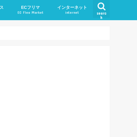
ス
ECフリマ
インターネット
EC Flea Market
internet
searc
h
ード
メルカリ
アプリ