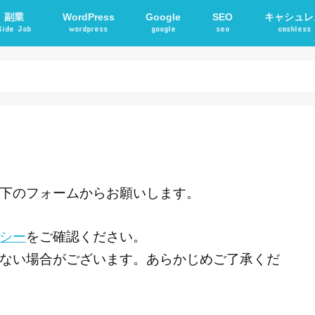
副業
WordPress
Google
SEO
キャシュレ
Side Job
wordpress
google
seo
cashless
確定申告
アフィリエイト
STORKテーマ
WordPressプラグイン
電子マネー
交通系ICカ
下のフォームからお願いします。
シー
をご確認ください。
ない場合がございます。あらかじめご了承くだ