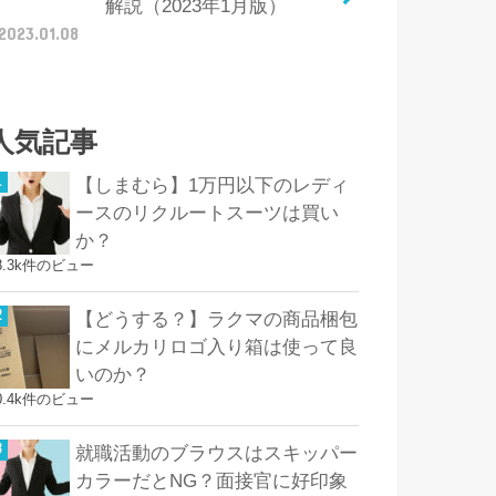
解説（2023年1月版）
2023.01.08
人気記事
【しまむら】1万円以下のレディ
ースのリクルートスーツは買い
か？
8.3k件のビュー
【どうする？】ラクマの商品梱包
にメルカリロゴ入り箱は使って良
いのか？
0.4k件のビュー
就職活動のブラウスはスキッパー
カラーだとNG？面接官に好印象