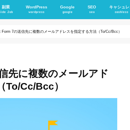
副業
WordPress
Google
SEO
キャシュレ
Side Job
wordpress
google
seo
cashless
確定申告
アフィリエイト
STORKテーマ
WordPressプラグイン
電子マネー
交通系ICカ
act Form 7の送信先に複数のメールアドレスを指定する方法（To/Cc/Bcc）
 7の送信先に複数のメールアド
o/Cc/Bcc）