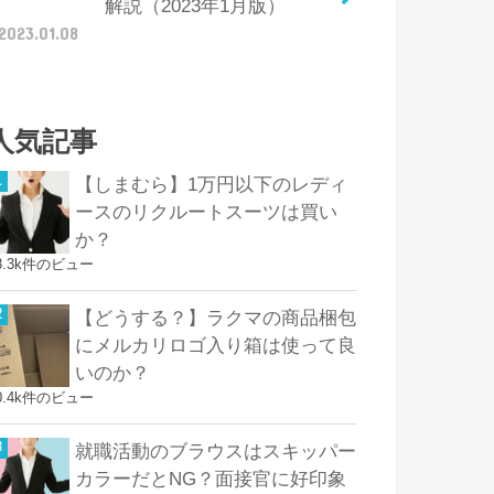
解説（2023年1月版）
2023.01.08
人気記事
【しまむら】1万円以下のレディ
ースのリクルートスーツは買い
か？
8.3k件のビュー
【どうする？】ラクマの商品梱包
にメルカリロゴ入り箱は使って良
いのか？
0.4k件のビュー
就職活動のブラウスはスキッパー
カラーだとNG？面接官に好印象