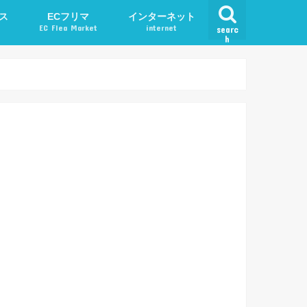
ス
ECフリマ
インターネット
EC Flea Market
internet
searc
h
ード
メルカリ
アプリ