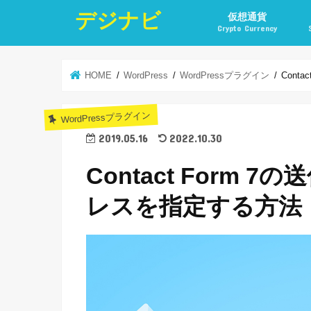
デジナビ
仮想通貨
Crypto Currency
仮想通貨投資の始め方
仮想通貨投資の稼ぎ方
仮想通貨取引所
仮想通貨積立
仮想通貨積立実績
仮想通貨の税金計算と
仮想通貨投資とポイ活
HOME
WordPress
WordPressプラグイン
Cont
WordPressプラグイン
2019.05.16
2022.10.30
Contact Form
レスを指定する方法（T