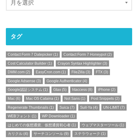
タグ
Contact Form 7 Datepicker
(1)
Contact Form 7 Honeypot
(2)
Cost Calculator Builder
(1)
Crayon Syntax Highlighter
(3)
DMM.com
(2)
EasyCron.com
(1)
FileZilla
(3)
FTX
(3)
Google Adsense
(3)
Google Authenticator
(4)
Google認証システム
(1)
Gtax
(5)
htaccess
(8)
iPhone
(2)
Mac
(6)
Mac OS Cataina
(1)
Not Sans
(1)
Post Snippets
(2)
Regenerate Thumbnails
(1)
Suica
(7)
Suit-Ya
(4)
UN-LIMIT
(7)
WEBフォント
(1)
WP Downloader
(1)
はじめての仮想通貨、仮想通貨初心者
(1)
ウェブマスターツール
(1)
カリクル
(4)
サーチコンソール
(9)
ステラウォーク
(1)