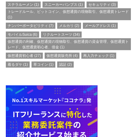
ステラルーメン
(1)
スニーカーパンプス
(1)
セキュリティ
(3)
トレードルール、ビットコイン、仮想通貨の現物取引、仮想通貨トレード
(1)
ナンバーポータビリティ
(7)
メルカリ
(2)
メールアドレス
(1)
モバイルSuica
(6)
リクルートスーツ
(34)
仮想通貨の利確、仮想通貨の現物取引、仮想通貨の資金管理、仮想通貨ト
レード、仮想通貨初心者、借金
(1)
仮想通貨初心者
(27)
仮想通貨販売所
(4)
再入力チェック
(1)
着るダケ
(1)
草コイン
(1)
認証
(2)