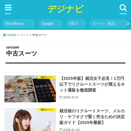
デジナビ
menu
search
WordPress
Google
SEO
スーツ・就活
HOME
スーツ
中古スーツ
中古スーツ
就活スーツ
【2025年版】就活女子必見！1万円
以下でリクルートスーツが買えるネ
ット通販を徹底調査
2019.01.11
就活スーツ
就活後のリクルートスーツ、メルカ
リ・ヤフオクで賢く売るための決定
版ガイド【2025年最新】
2018.12.25