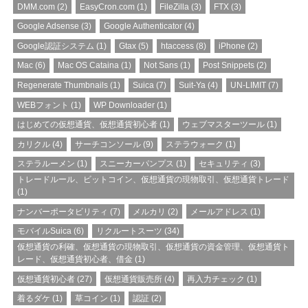
DMM.com
(2)
EasyCron.com
(1)
FileZilla
(3)
FTX
(3)
Google Adsense
(3)
Google Authenticator
(4)
Google認証システム
(1)
Gtax
(5)
htaccess
(8)
iPhone
(2)
Mac
(6)
Mac OS Cataina
(1)
Not Sans
(1)
Post Snippets
(2)
Regenerate Thumbnails
(1)
Suica
(7)
Suit-Ya
(4)
UN-LIMIT
(7)
WEBフォント
(1)
WP Downloader
(1)
はじめての仮想通貨、仮想通貨初心者
(1)
ウェブマスターツール
(1)
カリクル
(4)
サーチコンソール
(9)
ステラウォーク
(1)
ステラルーメン
(1)
スニーカーパンプス
(1)
セキュリティ
(3)
トレードルール、ビットコイン、仮想通貨の現物取引、仮想通貨トレード
(1)
ナンバーポータビリティ
(7)
メルカリ
(2)
メールアドレス
(1)
モバイルSuica
(6)
リクルートスーツ
(34)
仮想通貨の利確、仮想通貨の現物取引、仮想通貨の資金管理、仮想通貨ト
レード、仮想通貨初心者、借金
(1)
仮想通貨初心者
(27)
仮想通貨販売所
(4)
再入力チェック
(1)
着るダケ
(1)
草コイン
(1)
認証
(2)