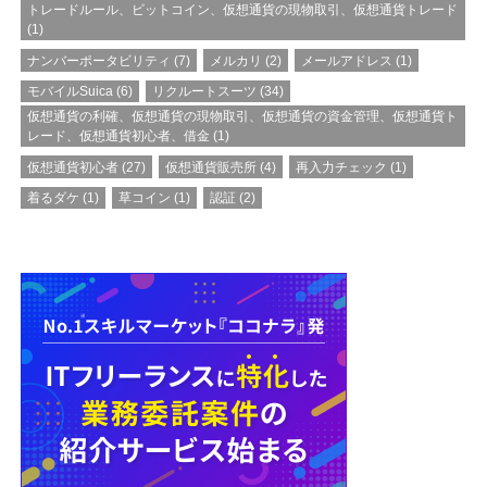
トレードルール、ビットコイン、仮想通貨の現物取引、仮想通貨トレード
(1)
ナンバーポータビリティ
(7)
メルカリ
(2)
メールアドレス
(1)
モバイルSuica
(6)
リクルートスーツ
(34)
仮想通貨の利確、仮想通貨の現物取引、仮想通貨の資金管理、仮想通貨ト
レード、仮想通貨初心者、借金
(1)
仮想通貨初心者
(27)
仮想通貨販売所
(4)
再入力チェック
(1)
着るダケ
(1)
草コイン
(1)
認証
(2)