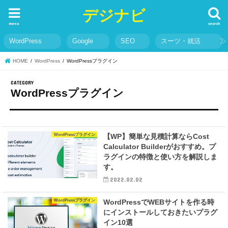
デジナビ
menu
search
WordPress
Google
SEO
スーツ・就活
HOME
WordPress
WordPressプラグイン
WordPressプラグイン
WordPressプラグイン
【WP】簡単な見積計算ならCost
Calculator Builderがおすすめ。プ
ラグインの特徴と使い方を解説しま
す。
2022.02.02
WordPressプラグイン
WordPressでWEBサイトを作る時
にインストールしておきたいプラグ
イン10選