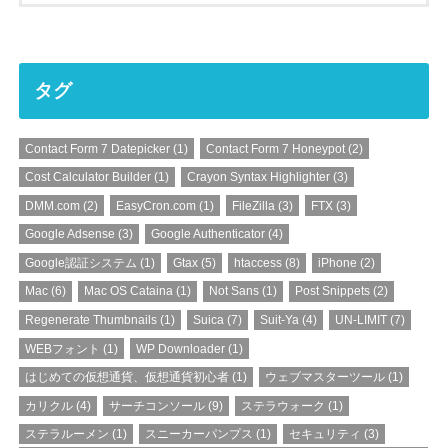
タグ
Contact Form 7 Datepicker
(1)
Contact Form 7 Honeypot
(2)
Cost Calculator Builder
(1)
Crayon Syntax Highlighter
(3)
DMM.com
(2)
EasyCron.com
(1)
FileZilla
(3)
FTX
(3)
Google Adsense
(3)
Google Authenticator
(4)
Google認証システム
(1)
Gtax
(5)
htaccess
(8)
iPhone
(2)
Mac
(6)
Mac OS Cataina
(1)
Not Sans
(1)
Post Snippets
(2)
Regenerate Thumbnails
(1)
Suica
(7)
Suit-Ya
(4)
UN-LIMIT
(7)
WEBフォント
(1)
WP Downloader
(1)
はじめての仮想通貨、仮想通貨初心者
(1)
ウェブマスターツール
(1)
カリクル
(4)
サーチコンソール
(9)
ステラウォーク
(1)
ステラルーメン
(1)
スニーカーパンプス
(1)
セキュリティ
(3)