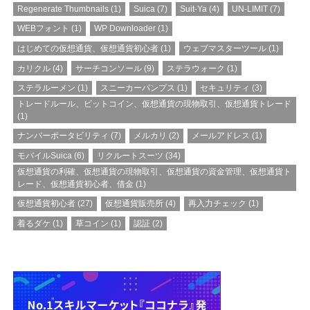
Regenerate Thumbnails
(1)
Suica
(7)
Suit-Ya
(4)
UN-LIMIT
(7)
WEBフォント
(1)
WP Downloader
(1)
はじめての仮想通貨、仮想通貨初心者
(1)
ウェブマスターツール
(1)
カリクル
(4)
サーチコンソール
(9)
ステラウォーク
(1)
ステラルーメン
(1)
スニーカーパンプス
(1)
セキュリティ
(3)
トレードルール、ビットコイン、仮想通貨の現物取引、仮想通貨トレード
(1)
ナンバーポータビリティ
(7)
メルカリ
(2)
メールアドレス
(1)
モバイルSuica
(6)
リクルートスーツ
(34)
仮想通貨の利確、仮想通貨の現物取引、仮想通貨の資金管理、仮想通貨ト
レード、仮想通貨初心者、借金
(1)
仮想通貨初心者
(27)
仮想通貨販売所
(4)
再入力チェック
(1)
着るダケ
(1)
草コイン
(1)
認証
(2)