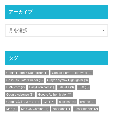
アーカイブ
タグ
Contact Form 7 Datepicker
(1)
Contact Form 7 Honeypot
(2)
Cost Calculator Builder
(1)
Crayon Syntax Highlighter
(3)
DMM.com
(2)
EasyCron.com
(1)
FileZilla
(3)
FTX
(3)
Google Adsense
(3)
Google Authenticator
(4)
Google認証システム
(1)
Gtax
(5)
htaccess
(8)
iPhone
(2)
Mac
(6)
Mac OS Cataina
(1)
Not Sans
(1)
Post Snippets
(2)