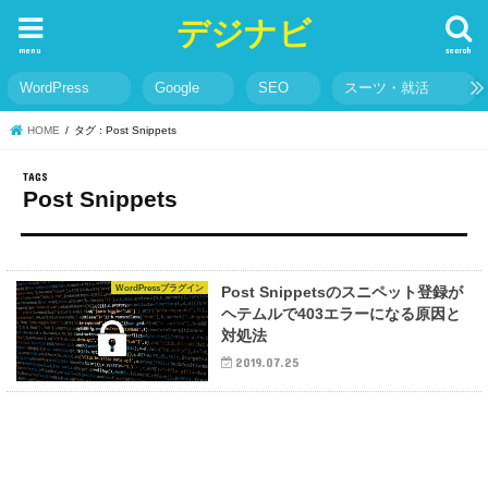
デジナビ
menu
search
WordPress
Google
SEO
スーツ・就活
HOME
タグ : Post Snippets
Post Snippets
WordPressプラグイン
Post Snippetsのスニペット登録が
ヘテムルで403エラーになる原因と
対処法
2019.07.25