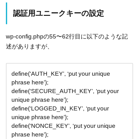
認証用ユニークキーの設定
wp-config.phpの55〜62行目に以下のような記
述がありますが、
define(‘AUTH_KEY’, ‘put your unique
phrase here’);
define(‘SECURE_AUTH_KEY’, ‘put your
unique phrase here’);
define(‘LOGGED_IN_KEY’, ‘put your
unique phrase here’);
define(‘NONCE_KEY’, ‘put your unique
phrase here’);