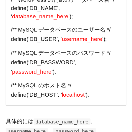
define(‘DB_NAME’,
‘
database_name_here
‘);
/** MySQL データベースのユーザー名 */
define(‘DB_USER’, ‘
username_here
‘);
/** MySQL データベースのパスワード */
define(‘DB_PASSWORD’,
‘
password_here
‘);
/** MySQL のホスト名 */
define(‘DB_HOST’, ‘
localhost
‘);
具体的には
、
database_name_here
、
、
username_here
password_here