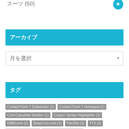
スーツ
(50)
アーカイブ
タグ
Contact Form 7 Datepicker
(1)
Contact Form 7 Honeypot
(2)
Cost Calculator Builder
(1)
Crayon Syntax Highlighter
(3)
DMM.com
(2)
EasyCron.com
(1)
FileZilla
(3)
FTX
(3)