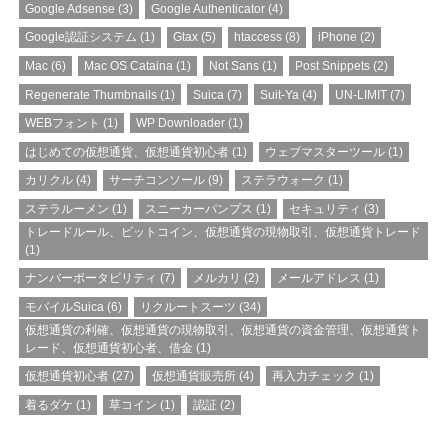
Google Adsense
(3)
Google Authenticator
(4)
Google認証システム
(1)
Gtax
(5)
htaccess
(8)
iPhone
(2)
Mac
(6)
Mac OS Cataina
(1)
Not Sans
(1)
Post Snippets
(2)
Regenerate Thumbnails
(1)
Suica
(7)
Suit-Ya
(4)
UN-LIMIT
(7)
WEBフォント
(1)
WP Downloader
(1)
はじめての仮想通貨、仮想通貨初心者
(1)
ウェブマスターツール
(1)
カリクル
(4)
サーチコンソール
(9)
ステラウォーク
(1)
ステラルーメン
(1)
スニーカーパンプス
(1)
セキュリティ
(3)
トレードルール、ビットコイン、仮想通貨の現物取引、仮想通貨トレード
(1)
ナンバーポータビリティ
(7)
メルカリ
(2)
メールアドレス
(1)
モバイルSuica
(6)
リクルートスーツ
(34)
仮想通貨の利確、仮想通貨の現物取引、仮想通貨の資金管理、仮想通貨ト
レード、仮想通貨初心者、借金
(1)
仮想通貨初心者
(27)
仮想通貨販売所
(4)
再入力チェック
(1)
着るダケ
(1)
草コイン
(1)
認証
(2)