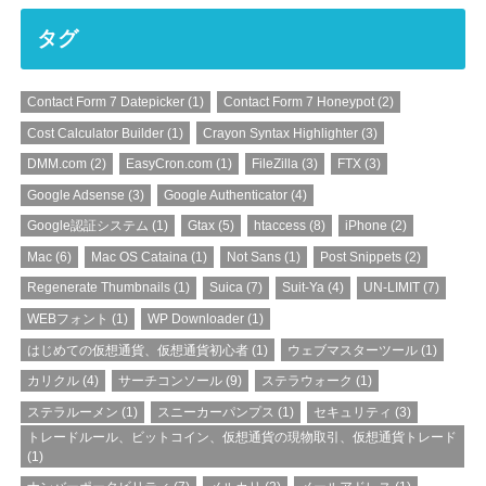
タグ
Contact Form 7 Datepicker
(1)
Contact Form 7 Honeypot
(2)
Cost Calculator Builder
(1)
Crayon Syntax Highlighter
(3)
DMM.com
(2)
EasyCron.com
(1)
FileZilla
(3)
FTX
(3)
Google Adsense
(3)
Google Authenticator
(4)
Google認証システム
(1)
Gtax
(5)
htaccess
(8)
iPhone
(2)
Mac
(6)
Mac OS Cataina
(1)
Not Sans
(1)
Post Snippets
(2)
Regenerate Thumbnails
(1)
Suica
(7)
Suit-Ya
(4)
UN-LIMIT
(7)
WEBフォント
(1)
WP Downloader
(1)
はじめての仮想通貨、仮想通貨初心者
(1)
ウェブマスターツール
(1)
カリクル
(4)
サーチコンソール
(9)
ステラウォーク
(1)
ステラルーメン
(1)
スニーカーパンプス
(1)
セキュリティ
(3)
トレードルール、ビットコイン、仮想通貨の現物取引、仮想通貨トレード
(1)