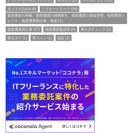
ナンバーポータビリティ
(7)
メルカリ
(2)
メールアドレス
(1)
モバイルSuica
(6)
リクルートスーツ
(34)
仮想通貨の利確、仮想通貨の現物取引、仮想通貨の資金管理、仮想通貨ト
レード、仮想通貨初心者、借金
(1)
仮想通貨初心者
(27)
仮想通貨販売所
(4)
再入力チェック
(1)
着るダケ
(1)
草コイン
(1)
認証
(2)