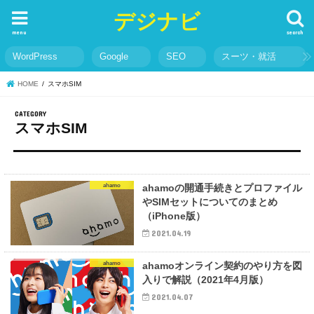
デジナビ
menu
search
WordPress
Google
SEO
スーツ・就活
HOME
スマホSIM
スマホSIM
ahamo
ahamoの開通手続きとプロファイル
やSIMセットについてのまとめ
（iPhone版）
2021.04.19
ahamo
ahamoオンライン契約のやり方を図
入りで解説（2021年4月版）
2021.04.07