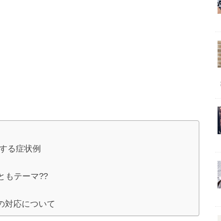
発生する症状例
ともテーマ??
の対応について