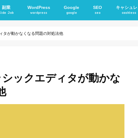
副業
WordPress
Google
SEO
キャシュレ
Side Job
wordpress
google
seo
cashless
確定申告
アフィリエイト
STORKテーマ
WordPressプラグイン
電子マネー
交通系ICカ
クエディタが動かなくなる問題の対処法他
5でクラシックエディタが動かな
他