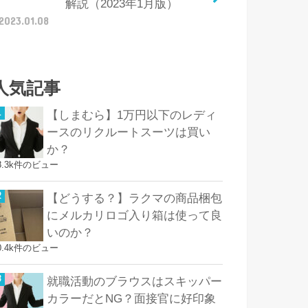
解説（2023年1月版）
2023.01.08
人気記事
【しまむら】1万円以下のレディ
ースのリクルートスーツは買い
か？
8.3k件のビュー
【どうする？】ラクマの商品梱包
にメルカリロゴ入り箱は使って良
いのか？
0.4k件のビュー
就職活動のブラウスはスキッパー
カラーだとNG？面接官に好印象