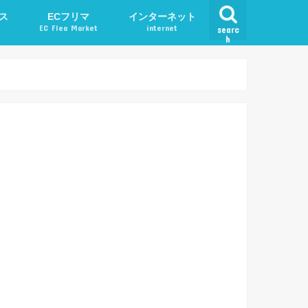
ス
ECフリマ
インターネット
EC Flea Market
internet
searc
h
ード
メルカリ
アプリ