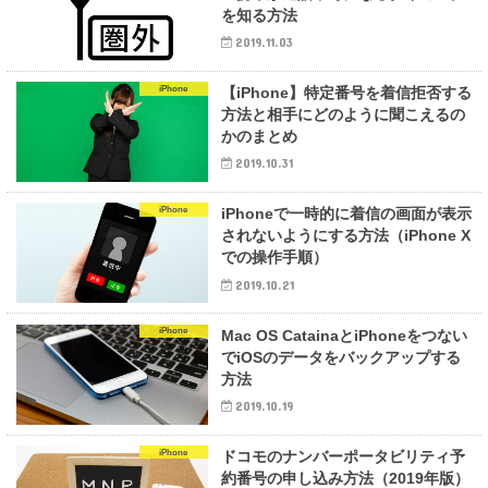
を知る方法
2019.11.03
iPhone
【iPhone】特定番号を着信拒否する
方法と相手にどのように聞こえるの
かのまとめ
2019.10.31
iPhone
iPhoneで一時的に着信の画面が表示
されないようにする方法（iPhone X
での操作手順）
2019.10.21
iPhone
Mac OS CatainaとiPhoneをつない
でiOSのデータをバックアップする
方法
2019.10.19
iPhone
ドコモのナンバーポータビリティ予
約番号の申し込み方法（2019年版）