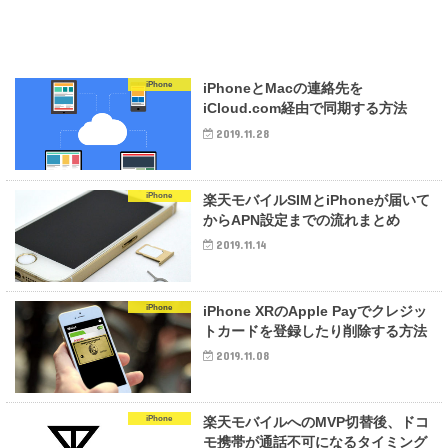
iPhone
iPhoneとMacの連絡先を
iCloud.com経由で同期する方法
2019.11.28
iPhone
楽天モバイルSIMとiPhoneが届いて
からAPN設定までの流れまとめ
2019.11.14
iPhone
iPhone XRのApple Payでクレジッ
トカードを登録したり削除する方法
2019.11.08
iPhone
楽天モバイルへのMVP切替後、ドコ
モ携帯が通話不可になるタイミング