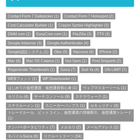
Contact Form 7 Datepicker
(1)
Contact Form 7 Honeypot
(2)
Cost Calculator Builder
(1)
Crayon Syntax Highlighter
(3)
DMM.com
(2)
EasyCron.com
(1)
FileZilla
(3)
FTX
(3)
Google Adsense
(3)
Google Authenticator
(4)
Google認証システム
(1)
Gtax
(5)
htaccess
(8)
iPhone
(2)
Mac
(6)
Mac OS Cataina
(1)
Not Sans
(1)
Post Snippets
(2)
Regenerate Thumbnails
(1)
Suica
(7)
Suit-Ya
(4)
UN-LIMIT
(7)
WEBフォント
(1)
WP Downloader
(1)
はじめての仮想通貨、仮想通貨初心者
(1)
ウェブマスターツール
(1)
カリクル
(4)
サーチコンソール
(9)
ステラウォーク
(1)
ステラルーメン
(1)
スニーカーパンプス
(1)
セキュリティ
(3)
トレードルール、ビットコイン、仮想通貨の現物取引、仮想通貨トレード
(1)
ナンバーポータビリティ
(7)
メルカリ
(2)
メールアドレス
(1)
モバイルSuica
(6)
リクルートスーツ
(34)