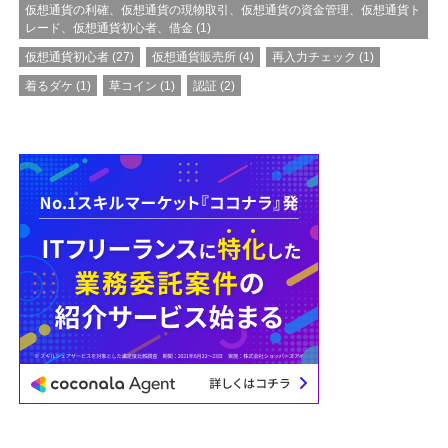
仮想通貨の利確、仮想通貨の現物取引、仮想通貨の資金管理、仮想通貨ト
レード、仮想通貨初心者、借金
(1)
仮想通貨初心者
(27)
仮想通貨販売所
(4)
再入力チェック
(1)
着るダケ
(1)
草コイン
(1)
認証
(2)