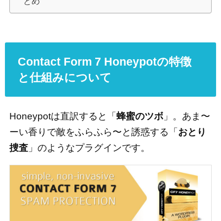
とめ
Contact Form 7 Honeypotの特徴
と仕組みについて
Honeypotは直訳すると「
蜂蜜のツボ
」。あま〜
ーい香りで敵をふらふら〜と誘惑する「
おとり
捜査
」のようなプラグインです。