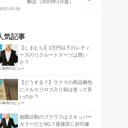
解説（2023年1月版）
2023.01.08
人気記事
【しまむら】1万円以下のレディ
ースのリクルートスーツは買い
か？
8.3k件のビュー
【どうする？】ラクマの商品梱包
にメルカリロゴ入り箱は使って良
いのか？
0.4k件のビュー
就職活動のブラウスはスキッパー
カラーだとNG？面接官に好印象