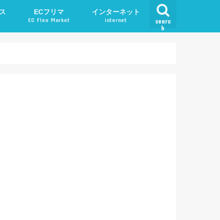
ス
ECフリマ
インターネット
EC Flea Market
internet
searc
h
ード
メルカリ
アプリ