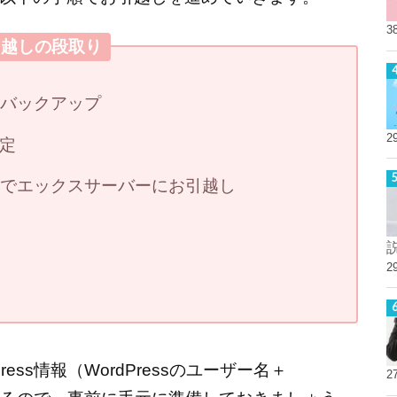
3
引越しの段取り
一式バックアップ
2
定
ールでエックスサーバーにお引越し
2
ss情報（WordPressのユーザー名＋
2