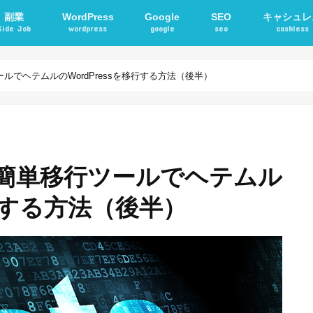
副業
WordPress
Google
SEO
キャシュレ
Side Job
wordpress
google
seo
cashless
確定申告
アフィリエイト
STORKテーマ
WordPressプラグイン
電子マネー
交通系ICカ
ルでヘテムルのWordPressを移行する方法（後半）
の簡単移行ツールでヘテムル
移行する方法（後半）