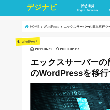
デジナビ
仮想通貨
Crypto Currency
仮想通貨投資の始め方
仮想通貨投資の稼ぎ方
仮想通貨取引所
仮想通貨積立
仮想通貨積立実績
仮想通貨の税金計算と
仮想通貨投資とポイ活
HOME
WordPress
エックスサーバーの簡単移行ツー
WordPress
2019.06.19
2020.02.23
エックスサーバー
のWordPressを