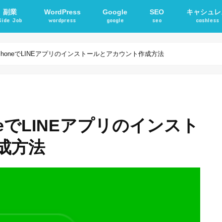
副業
WordPress
Google
SEO
キャシュレ
Side Job
wordpress
google
seo
cashless
確定申告
アフィリエイト
STORKテーマ
WordPressプラグイン
電子マネー
交通系ICカ
iPhoneでLINEアプリのインストールとアカウント作成方法
neでLINEアプリのインスト
成方法