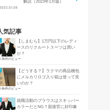
解説（2023年1月版）
2023.01.08
人気記事
【しまむら】1万円以下のレディ
ースのリクルートスーツは買い
か？
8.3k件のビュー
【どうする？】ラクマの商品梱包
にメルカリロゴ入り箱は使って良
いのか？
0.4k件のビュー
就職活動のブラウスはスキッパー
カラーだとNG？面接官に好印象