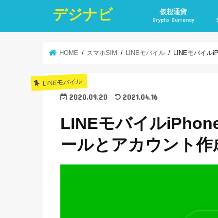
デジナビ
仮想通貨
Crypto Currency
仮想通貨投資の始め方
仮想通貨投資の稼ぎ方
仮想通貨取引所
仮想通貨積立
仮想通貨積立実績
仮想通貨の税金計算と
仮想通貨投資とポイ活
HOME
スマホSIM
LINEモバイル
LINEモバイル
LINEモバイル
2020.09.20
2021.04.16
LINEモバイルiPho
ールとアカウント作