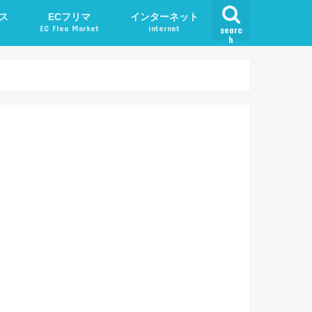
ス
ECフリマ
インターネット
EC Flea Market
internet
searc
h
ード
メルカリ
アプリ