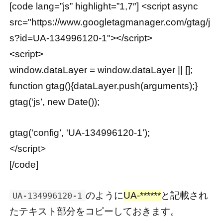
[code lang=”js” highlight=”1,7″] <script async
src="https://www.googletagmanager.com/gtag/j
s?id=UA-134996120-1"></script>
<script>
window.dataLayer = window.dataLayer || [];
function gtag(){dataLayer.push(arguments);}
gtag(‘js’, new Date());
gtag(‘config’, ‘UA-134996120-1’);
</script>
[/code]
のように
UA-******
と記載され
UA-134996120-1
たテキスト部分をコピーしておきます。