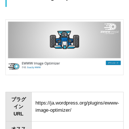
プラグ
https://ja.wordpress.org/plugins/ewww-
イン
image-optimizer/
URL
オスス