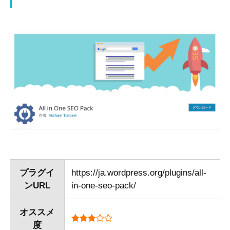
プラグイ
https://ja.wordpress.org/plugins/all-
ンURL
in-one-seo-pack/
オススメ
度