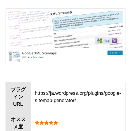
プラグ
https://ja.wordpress.org/plugins/google-
イン
sitemap-generator/
URL
オスス
メ度