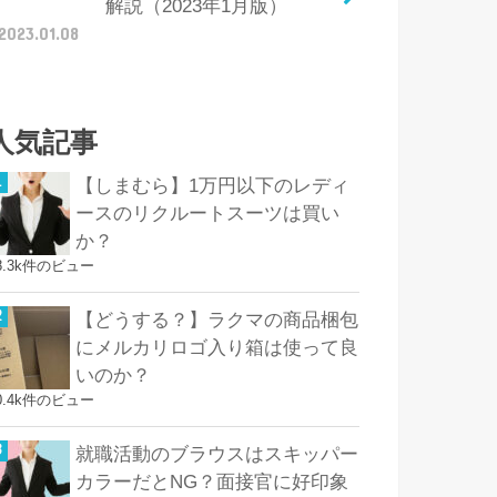
解説（2023年1月版）
2023.01.08
人気記事
【しまむら】1万円以下のレディ
ースのリクルートスーツは買い
か？
8.3k件のビュー
【どうする？】ラクマの商品梱包
にメルカリロゴ入り箱は使って良
いのか？
0.4k件のビュー
就職活動のブラウスはスキッパー
カラーだとNG？面接官に好印象