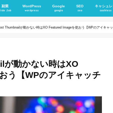
副業
WordPress
Google
SEO
キャシュレ
Side Job
wordpress
google
seo
cashless
確定申告
アフィリエイト
STORKテーマ
WordPressプラグイン
電子マネー
交通系ICカ
 Post Thumbnailが動かない時はXO Featured Imageを使おう【WPのアイキ
bnailが動かない時はXO
geを使おう【WPのアイキャッチ