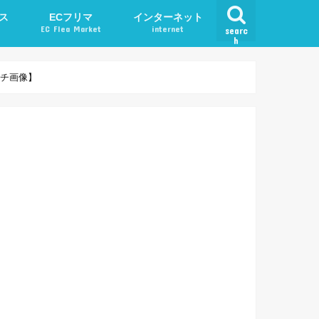
ス
ECフリマ
インターネット
EC Flea Market
internet
searc
h
ード
メルカリ
アプリ
ャッチ画像】