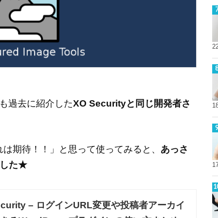
2
ログでも過去に紹介した
XO Securityと同じ開発者さ
1
で「これは期待！！」と思って使ってみると、
あっさ
した★
1
Security – ログインURL変更や投稿者アーカイ