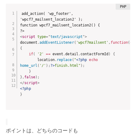
add_action( 'wp_footer', 
'wpcf7_mailsent_location2' );

function wpcf7_mailsent_location2() {

<
script
type
=
"
text/javascript
"
>
document
.
addEventListener
(
'wpcf7mailsent'
,
function
(
ev
{
if
(
'2'
==
 event
.
detail
.
contactFormId
)
{
        location
.
replace
(
"
<?php
echo
home_url
(
'/'
)
;
?>
finish.html"
)
;
}
}
,
false
)
;
</
script
>
<?php
}
ポイントは、どちらのコードも