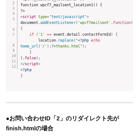
function wpcf7_mailsent_location1() {

<
script
type
=
"
text/javascript
"
>
document
.
addEventListener
(
'wpcf7mailsent'
,
function
(
ev
{
if
(
'1'
==
 event
.
detail
.
contactFormId
)
{
        location
.
replace
(
"
<?php
echo
home_url
(
'/'
)
;
?>
thanks.html"
)
;
}
}
,
false
)
;
</
script
>
<?php
}
●お問い合わせID「2」のリダイレクト先が
finish.htmlの場合