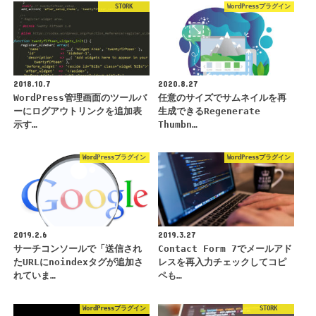
STORK
WordPressプラグイン
2018.10.7
2020.8.27
WordPress管理画面のツールバ
任意のサイズでサムネイルを再
ーにログアウトリンクを追加表
生成できるRegenerate
示す…
Thumbn…
WordPressプラグイン
WordPressプラグイン
2019.2.6
2019.3.27
サーチコンソールで「送信され
Contact Form 7でメールアド
たURLにnoindexタグが追加さ
レスを再入力チェックしてコピ
れていま…
ペも…
WordPressプラグイン
STORK