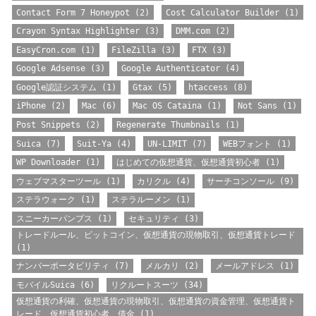
Contact Form 7 Honeypot
(2)
Cost Calculator Builder
(1)
Crayon Syntax Highlighter
(3)
DMM.com
(2)
EasyCron.com
(1)
FileZilla
(3)
FTX
(3)
Google Adsense
(3)
Google Authenticator
(4)
Google認証システム
(1)
Gtax
(5)
htaccess
(8)
iPhone
(2)
Mac
(6)
Mac OS Cataina
(1)
Not Sans
(1)
Post Snippets
(2)
Regenerate Thumbnails
(1)
Suica
(7)
Suit-Ya
(4)
UN-LIMIT
(7)
WEBフォント
(1)
WP Downloader
(1)
はじめての仮想通貨、仮想通貨初心者
(1)
ウェブマスターツール
(1)
カリクル
(4)
サーチコンソール
(9)
ステラウォーク
(1)
ステラルーメン
(1)
スニーカーパンプス
(1)
セキュリティ
(3)
トレードルール、ビットコイン、仮想通貨の現物取引、仮想通貨トレード
(1)
ナンバーポータビリティ
(7)
メルカリ
(2)
メールアドレス
(1)
モバイルSuica
(6)
リクルートスーツ
(34)
仮想通貨の利確、仮想通貨の現物取引、仮想通貨の資金管理、仮想通貨ト
レード、仮想通貨初心者、借金
(1)