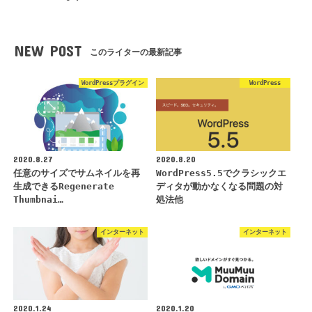
NEW POST
このライターの最新記事
WordPressプラグイン
WordPress
2020.8.27
2020.8.20
任意のサイズでサムネイルを再
WordPress5.5でクラシックエ
生成できるRegenerate
ディタが動かなくなる問題の対
Thumbnai…
処法他
インターネット
インターネット
2020.1.24
2020.1.20