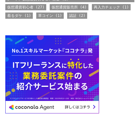
仮想通貨初心者
(27)
仮想通貨販売所
(4)
再入力チェック
(1)
着るダケ
(1)
草コイン
(1)
認証
(2)