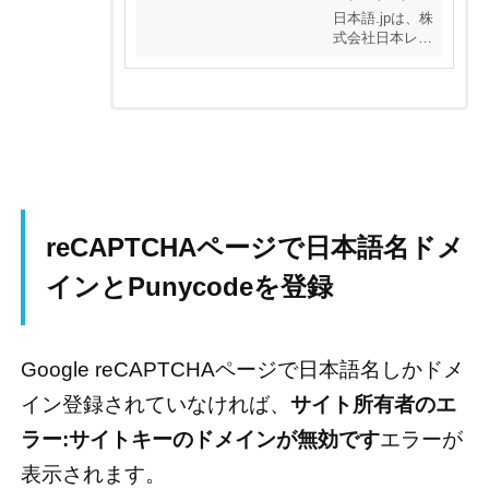
語.jp
日本語.jpは、株
式会社日本レジ
ストリサービス
(JPRS)が日本語
JPドメイン名の
魅力をお伝えす
るサイトです。
reCAPTCHAページで日本語名ドメ
インとPunycodeを登録
Google reCAPTCHAページで日本語名しかドメ
イン登録されていなければ、
サイト所有者のエ
ラー:サイトキーのドメインが無効です
エラーが
表示されます。