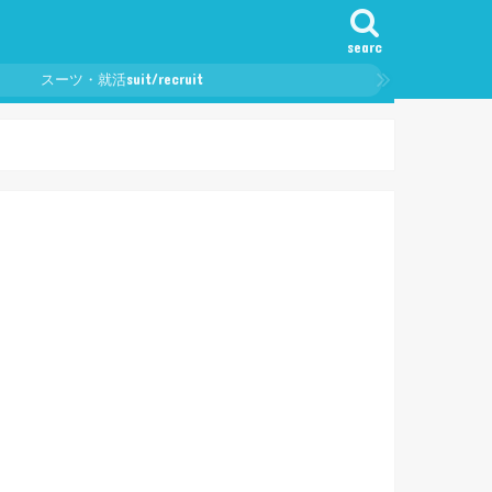
searc
h
suit/recruit
スーツ・就活