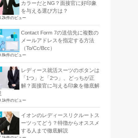
カラーだとNG？面接官に好印象
を与える選び方は？
8.2k件のビュー
Contact Form 7の送信先に複数の
メールアドレスを指定する方法
（To/Cc/Bcc）
9.8k件のビュー
レディース就活スーツのボタンは
「1つ」と「2つ」、どっちが正
解？面接官に与える印象を徹底解
説
9.1k件のビュー
イオンのレディースリクルートス
ーツってどう？特徴からオススメ
する人まで徹底解説
7.1k件のビュー