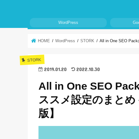
WordPress
Go
HOME
WordPress
STORK
All in One S
STORK
2019.01.20
2022.10.30
All in One SE
ススメ設定のまとめ –
版】