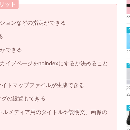
とメリット
3
ションなどの指定ができる
る
定ができる
2
イブページをnoindexにするか決めること
のサイトマップファイルが生成できる
2
析タグの設置もできる
どソーシャルメディア用のタイトルや説明文、画像の
2