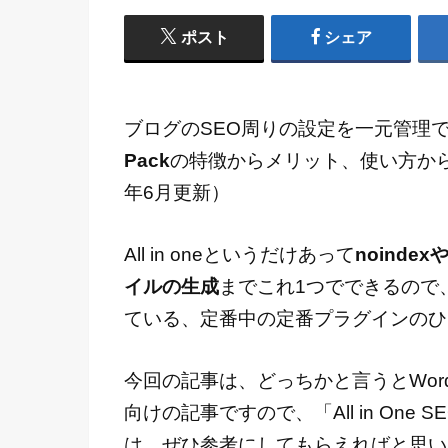
ポスト
シェア
ブログのSEO周りの設定を一元管理でき
Pack
の特徴からメリット、使い方から
年6月更新）
All in oneというだけあって
noinde
イルの生成
までこれ1つでできるので、
ている、定番中の定番プラグインのひ
今回の記事は、どっちかと言うとWor
向けの記事ですので、「All in One
は、ぜひ参考にしてもらえればと思い