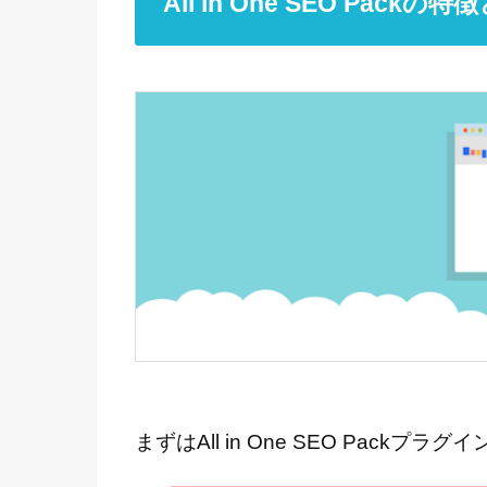
All in One SEO Pack
まずはAll in One SEO Pac