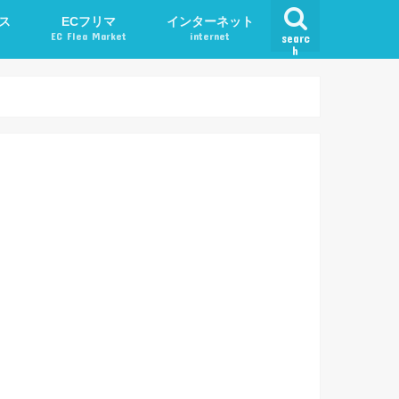
ス
ECフリマ
インターネット
EC Flea Market
internet
searc
h
ード
メルカリ
アプリ