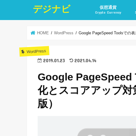
デジナビ
仮想通貨
Crypto Currency
仮想通貨投資の始め方
仮想通貨投資の稼ぎ方
仮想通貨取引所
仮想通貨積立
仮想通貨積立実績
仮想通貨の税金計算と
仮想通貨投資とポイ活
HOME
WordPress
Google PageSpeed T
WordPress
2019.01.23
2021.04.14
Google PageSp
化とスコアアップ対策
版）