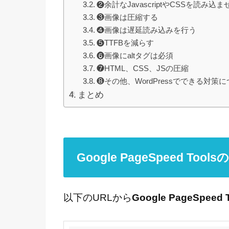
❷余計なJavascriptやCSSを読み
❸画像は圧縮する
❹画像は遅延読み込みを行う
❺TTFBを減らす
❻画像にaltタグは必須
❼HTML、CSS、JSの圧縮
❽その他、WordPressでできる対策
まとめ
Google PageSpeed Tool
以下のURLから
Google PageSpeed 