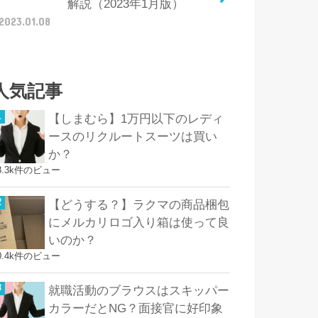
解説（2023年1月版）
2023.01.08
人気記事
【しまむら】1万円以下のレディ
ースのリクルートスーツは買い
か？
8.3k件のビュー
【どうする？】ラクマの商品梱包
にメルカリロゴ入り箱は使って良
いのか？
0.4k件のビュー
就職活動のブラウスはスキッパー
カラーだとNG？面接官に好印象