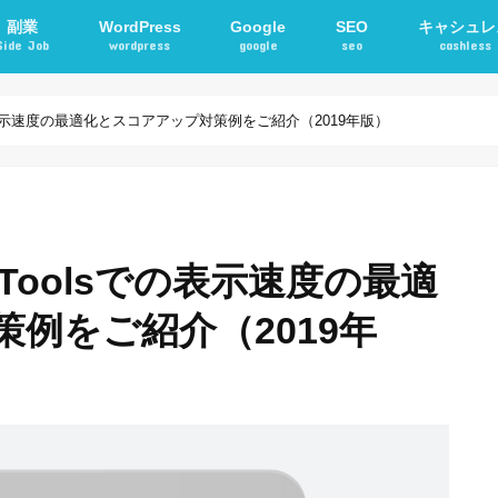
副業
WordPress
Google
SEO
キャシュレ
Side Job
wordpress
google
seo
cashless
確定申告
アフィリエイト
STORKテーマ
WordPressプラグイン
電子マネー
交通系ICカ
oolsでの表示速度の最適化とスコアアップ対策例をご紹介（2019年版）
eed Toolsでの表示速度の最適
例をご紹介（2019年