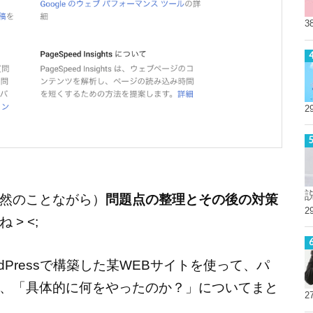
3
2
然のことながら）
問題点の整理とその後の対策
2
 > <;
Pressで構築した某WEBサイトを使って、パ
、「具体的に何をやったのか？」についてまと
2