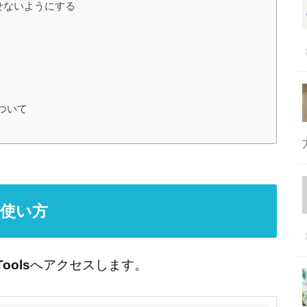
込ませないようにする
について
sの使い方
Tools
へアクセスします。