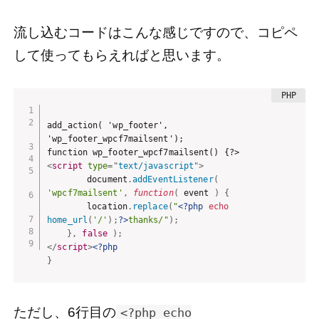
流し込むコードはこんな感じですので、コピペ
して使ってもらえればと思います。
add_action( 'wp_footer', 
'wp_footer_wpcf7mailsent');

<
script
type
=
"
text/javascript
"
>
		document
.
addEventListener
(
'wpcf7mailsent'
,
function
(
event
)
{
		location
.
replace
(
"
<?php
echo
home_url
(
'/'
)
;
?>
thanks/"
)
;
}
,
false
)
;
</
script
>
<?php
}
ただし、6行目の
<?php echo