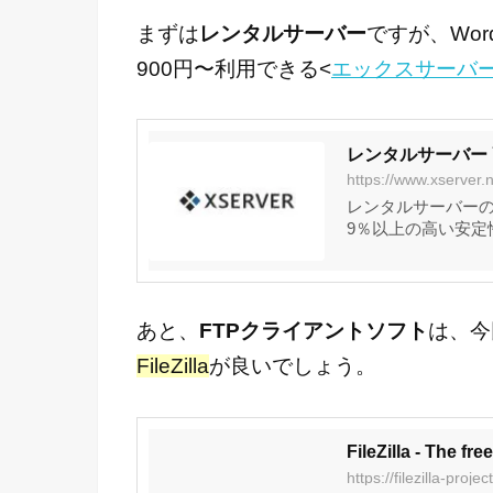
まずは
レンタルサーバー
ですが、Wo
900円〜利用できる<
エックスサーバ
レンタルサーバー
https://www.xserver.n
レンタルサーバーの
9％以上の高い安
る、月額900円(
あと、
FTPクライアントソフト
は、今
FileZilla
が良いでしょう。
FileZilla - The fr
https://filezilla-projec