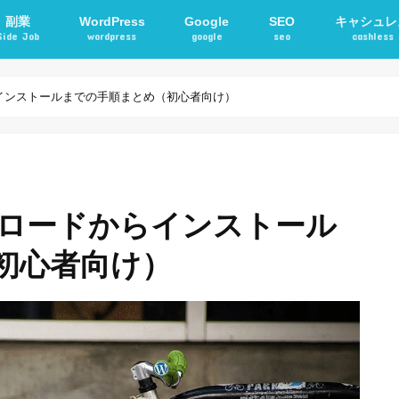
副業
WordPress
Google
SEO
キャシュレ
Side Job
wordpress
google
seo
cashless
確定申告
アフィリエイト
STORKテーマ
WordPressプラグイン
電子マネー
交通系ICカ
からインストールまでの手順まとめ（初心者向け）
ップロードからインストール
初心者向け）