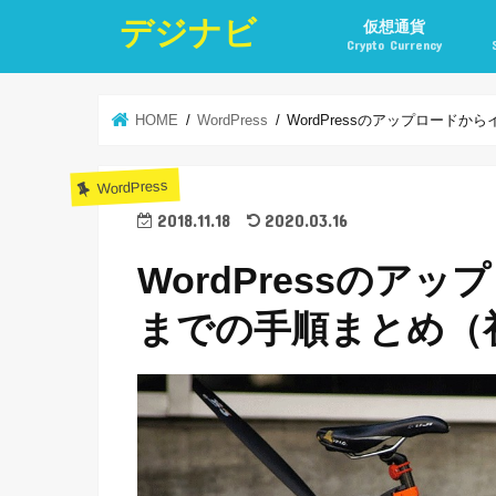
デジナビ
仮想通貨
Crypto Currency
仮想通貨投資の始め方
仮想通貨投資の稼ぎ方
仮想通貨取引所
仮想通貨積立
仮想通貨積立実績
仮想通貨の税金計算と
仮想通貨投資とポイ活
HOME
WordPress
WordPressのアップロード
WordPress
2018.11.18
2020.03.16
WordPressのア
までの手順まとめ（