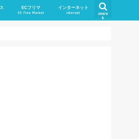
ス
ECフリマ
インターネット
EC Flea Market
internet
searc
h
ード
メルカリ
アプリ