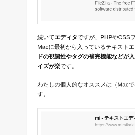
FileZilla - The free 
software distributed 
続いて
エディタ
ですが、PHPやCS
Macに最初から入っているテキスト
ドの視認性やタグの補完機能などが入
イズが楽
です。
わたしの個人的なオススメは（Mac
す。
mi - テキストエ
https://www.mimikaki