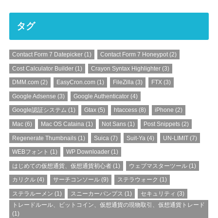
タグ
Contact Form 7 Datepicker
(1)
Contact Form 7 Honeypot
(2)
Cost Calculator Builder
(1)
Crayon Syntax Highlighter
(3)
DMM.com
(2)
EasyCron.com
(1)
FileZilla
(3)
FTX
(3)
Google Adsense
(3)
Google Authenticator
(4)
Google認証システム
(1)
Gtax
(5)
htaccess
(8)
iPhone
(2)
Mac
(6)
Mac OS Cataina
(1)
Not Sans
(1)
Post Snippets
(2)
Regenerate Thumbnails
(1)
Suica
(7)
Suit-Ya
(4)
UN-LIMIT
(7)
WEBフォント
(1)
WP Downloader
(1)
はじめての仮想通貨、仮想通貨初心者
(1)
ウェブマスターツール
(1)
カリクル
(4)
サーチコンソール
(9)
ステラウォーク
(1)
ステラルーメン
(1)
スニーカーパンプス
(1)
セキュリティ
(3)
トレードルール、ビットコイン、仮想通貨の現物取引、仮想通貨トレード
(1)