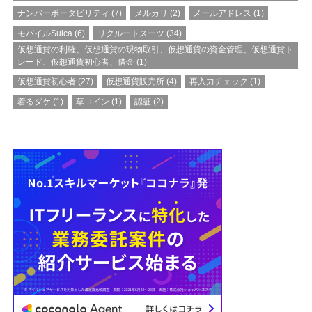
ナンバーポータビリティ
(7)
メルカリ
(2)
メールアドレス
(1)
モバイルSuica
(6)
リクルートスーツ
(34)
仮想通貨の利確、仮想通貨の現物取引、仮想通貨の資金管理、仮想通貨ト
レード、仮想通貨初心者、借金
(1)
仮想通貨初心者
(27)
仮想通貨販売所
(4)
再入力チェック
(1)
着るダケ
(1)
草コイン
(1)
認証
(2)