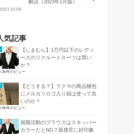
解説（2023年1月版）
2023.01.08
人気記事
【しまむら】1万円以下のレディ
ースのリクルートスーツは買い
か？
8.3k件のビュー
【どうする？】ラクマの商品梱包
にメルカリロゴ入り箱は使って良
いのか？
0.4k件のビュー
就職活動のブラウスはスキッパー
カラーだとNG？面接官に好印象