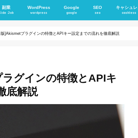
副業
WordPress
Google
SEO
キャシュレ
Side Job
wordpress
google
seo
cashless
確定申告
アフィリエイト
STORKテーマ
WordPressプラグイン
電子マネー
交通系ICカ
9年版]Akismetプラグインの特徴とAPIキー設定までの流れを徹底解説
metプラグインの特徴とAPIキ
徹底解説