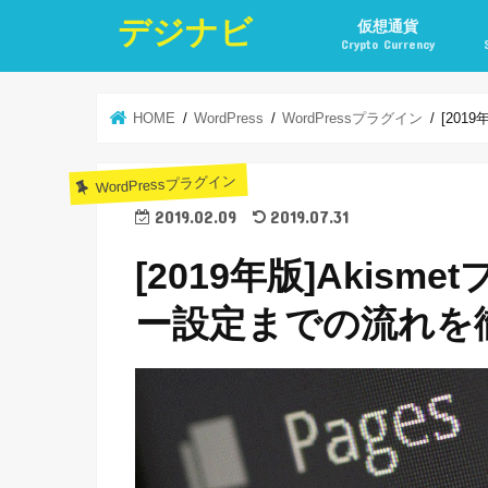
デジナビ
仮想通貨
Crypto Currency
仮想通貨投資の始め方
仮想通貨投資の稼ぎ方
仮想通貨取引所
仮想通貨積立
仮想通貨積立実績
仮想通貨の税金計算と
仮想通貨投資とポイ活
HOME
WordPress
WordPressプラグイン
[201
WordPressプラグイン
2019.02.09
2019.07.31
[2019年版]Akis
ー設定までの流れを