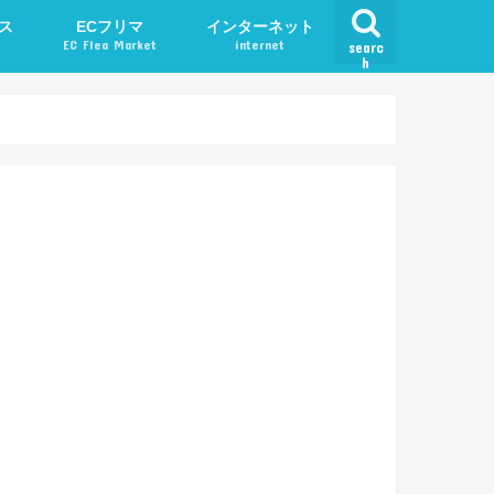
ス
ECフリマ
インターネット
EC Flea Market
internet
searc
h
ード
メルカリ
アプリ