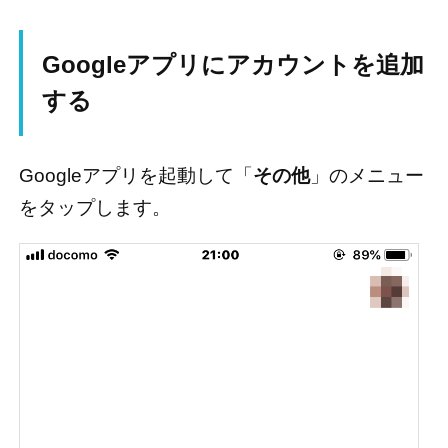
Discover や、料理の写真から
近くのお店を探すこともDisco
ver ：あなたが Google で検索
Googleアプリにアカウントを追加
したトピックや、訪問したペ
ージの内容に基づいて、あな
する
たが興味を持ちそうな記事や
動画をピックアップしてお届
けします。まずは、トップ画
面の検索窓の下をスクロー
Googleアプリを起動して「
その他
」のメニュー
ル。必要のないトピックを停
をタップします。
止したり、お気に入りのスポ
ーツチームやアーティストを
検索結果からフォローし...