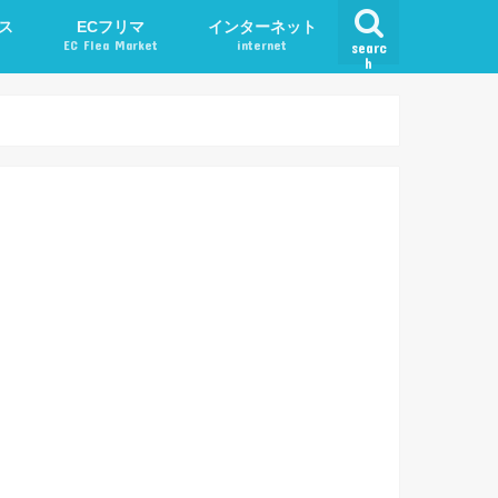
ス
ECフリマ
インターネット
EC Flea Market
internet
searc
h
ード
メルカリ
アプリ