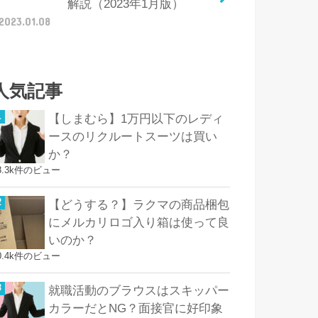
解説（2023年1月版）
2023.01.08
人気記事
【しまむら】1万円以下のレディ
ースのリクルートスーツは買い
か？
8.3k件のビュー
【どうする？】ラクマの商品梱包
にメルカリロゴ入り箱は使って良
いのか？
0.4k件のビュー
就職活動のブラウスはスキッパー
カラーだとNG？面接官に好印象