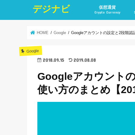
デジナビ
仮想通貨
Crypto Currency
仮想通貨投資の始め方
仮想通貨投資の稼ぎ方
仮想通貨取引所
仮想通貨積立
仮想通貨積立実績
仮想通貨の税金計算と
仮想通貨投資とポイ活
HOME
Google
Googleアカウントの設定と2段階
Google
2018.09.15
2019.08.08
Googleアカウン
使い方のまとめ【20