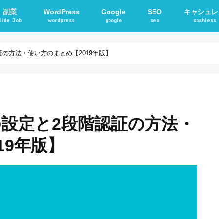
副業
WordPress
Google
SEO
キャシュレ
Side Job
wordpress
google
seo
cashless
確定申告
アフィリエイト
STORKテーマ
WordPressプラグイン
電子マネー
交通系ICカ
認証の方法・使い方のまとめ【2019年版】
トの設定と2段階認証の方法・
19年版】