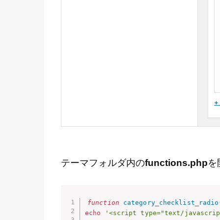
テーマフォルダ内の
functions.php
を
function
category_checklist_radio
echo
'<script type="text/javascrip