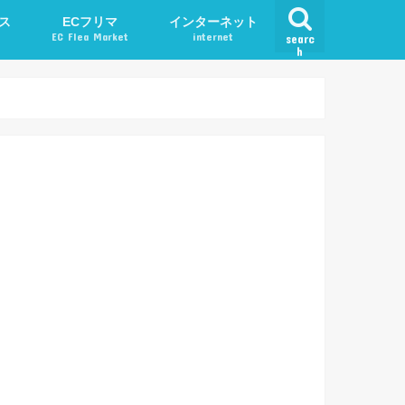
ス
ECフリマ
インターネット
EC Flea Market
internet
searc
h
ード
メルカリ
アプリ