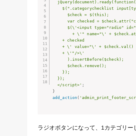
  jQuery(document).ready(function($){

    $(".categorychecklist input[type=checkbox]").each(function(){

      $check = $(this);

      var checked = $check.attr("checked") ? \' checked="checked"\' : \'\';

      $(\'<input type="radio" id="\' + $check.attr("id")

        + \'" name="\' + $check.attr("name") + \'"\'

  	+ checked

	+ \' value="\' + $check.val()

	+ \'"/>\'

      ).insertBefore($check);

      $check.remove();

    });

  });

  </script>'
;
}
add_action
(
'admin_print_footer_sc
ラジオボタンになって、1カテゴリー