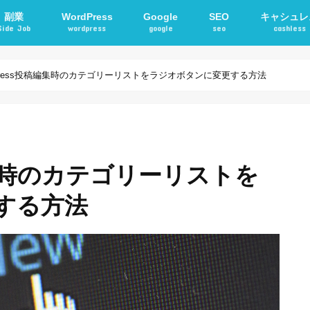
副業
WordPress
Google
SEO
キャシュレ
Side Job
wordpress
google
seo
cashless
確定申告
アフィリエイト
STORKテーマ
WordPressプラグイン
電子マネー
交通系ICカ
dPress投稿編集時のカテゴリーリストをラジオボタンに変更する方法
編集時のカテゴリーリストを
する方法