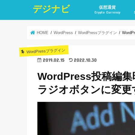
デジナビ
仮想通貨
Crypto Currency
仮想通貨投資の始め方
仮想通貨投資の稼ぎ方
仮想通貨取引所
仮想通貨積立
仮想通貨積立実績
仮想通貨の税金計算と
仮想通貨投資とポイ活
HOME
WordPress
WordPressプラグイン
Wor
WordPressプラグイン
2019.02.15
2022.10.30
WordPress投稿
ラジオボタンに変更