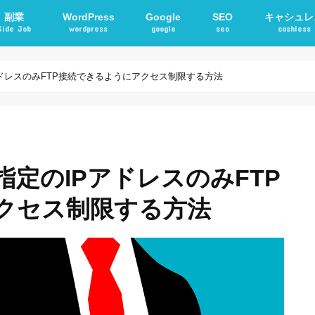
副業
WordPress
Google
SEO
キャシュレ
Side Job
wordpress
google
seo
cashless
確定申告
アフィリエイト
STORKテーマ
WordPressプラグイン
電子マネー
交通系ICカ
ドレスのみFTP接続できるようにアクセス制限する方法
定のIPアドレスのみFTP
クセス制限する方法