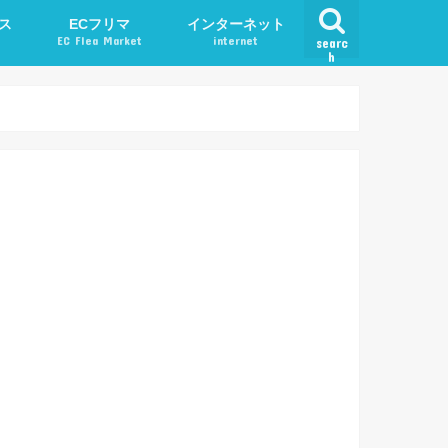
ス
ECフリマ
インターネット
EC Flea Market
internet
searc
h
ード
メルカリ
アプリ