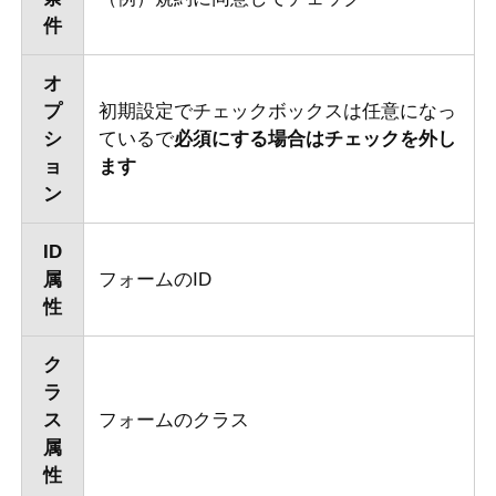
件
オ
プ
初期設定でチェックボックスは任意になっ
シ
ているで
必須にする場合はチェックを外し
ョ
ます
ン
ID
属
フォームのID
性
ク
ラ
ス
フォームのクラス
属
性