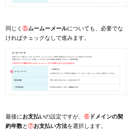
同じく
⑤
ムームーメール
についても、必要でな
ければチェックなしで進みます。
最後に
お支払い
の設定ですが、
⑥
ドメインの契
約年数
と
⑦
お支払い方法
を選択します。