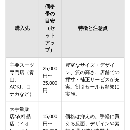
価格
帯の
目安
購入先
（セ
特徴と注意点
ット
アッ
プ）
主要スーツ
豊富なサイズ・デザイ
25,000
専門店（青
ン、質の高さ、店舗での
円〜
山、
採寸・補正サービスが充
35,000
AOKI、コ
実。割引セールも頻繁に
円
ナカなど）
実施。
大手量販
店/衣料品
15,000
価格は抑えめ。手軽に買
店（イオ
円〜
える反面、デザインや素