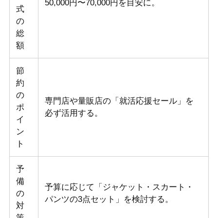
50,000円〜70,000円を目安に。
式
の
総
額
節
約
の
専門店や量販店の「就活応援セール」を
ポ
必ず活用する。
イ
ン
ト
予
備
予算に応じて「ジャケット・スカート・
の
パンツの3点セット」を検討する。
対
策