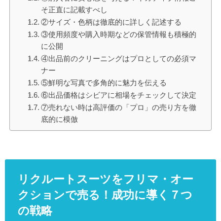
そ正直に記載すべし
②サイズ・色柄は徹底的に詳しく記述する
③使用頻度や購入時期などの保管情報も積極的
に公開
④出品前のクリーニングはプロとしての必須マ
ナー
⑤鮮明な写真で多角的に魅力を伝える
⑥出品価格はシビアに相場をチェックして決定
⑦売れない時は高評価の「プロ」の売り方を徹
底的に模倣
リクルートスーツをフリマ・オー
クションで売る！成功に導く７つ
の戦略