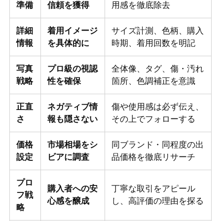
準備
信頼を獲得
用感を徹底除去
詳細
着用イメージ
サイズ計測、色柄、購入
情報
を具体的に
時期、着用回数を明記
写真
プロ級の視認
全体像、タグ、傷・汚れ
戦略
性を確保
箇所、色調補正を意識
正直
ネガティブ情
傷や使用感は必ず伝え、
さ
報も隠さない
その上でフォローする
価格
市場相場をシ
同ブランド・同程度の出
設定
ビアに調査
品価格を徹底リサーチ
プロ
購入者への安
丁寧な取引をアピール
フ戦
心感を醸成
し、高評価の理由を探る
略