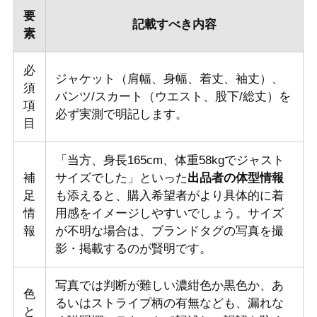
要
記載すべき内容
素
必
ジャケット（肩幅、身幅、着丈、袖丈）、
須
パンツ/スカート（ウエスト、股下/総丈）を
項
必ず実測で明記します。
目
「当方、身長165cm、体重58kgでジャスト
補
サイズでした」といった
出品者の体型情報
足
も添えると、購入希望者がより具体的に着
情
用感をイメージしやすいでしょう。サイズ
報
が不明な場合は、ブランドタグの写真を撮
影・掲載するのが賢明です。
写真では判断が難しい濃紺色か黒色か、あ
色
るいはストライプ柄の有無なども、漏れな
と