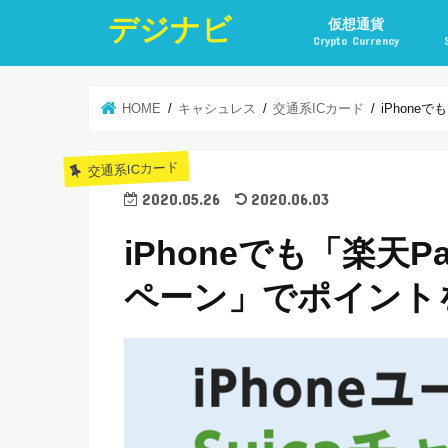
デジナビ
仮想通貨
Crypto Currency
仮想通貨投資の始め方
仮想通貨投資の稼ぎ方
仮想通貨取引所
仮想通貨積立
仮想通貨積立実績
仮想通貨の税金計算と
仮想通貨投資とポイ活
HOME
キャシュレス
交通系ICカード
iPhone
交通系ICカード
2020.05.26
2020.06.03
iPhoneでも「楽天P
ペーン」でポイント