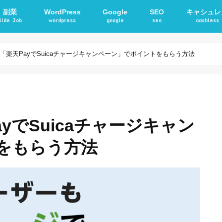
副業
WordPress
Google
SEO
キャシュレ
Side Job
wordpress
google
seo
cashless
確定申告
アフィリエイト
STORKテーマ
WordPressプラグイン
電子マネー
交通系ICカ
でも「楽天PayでSuicaチャージキャンペーン」でポイントをもらう方法
ayでSuicaチャージキャン
をもらう方法