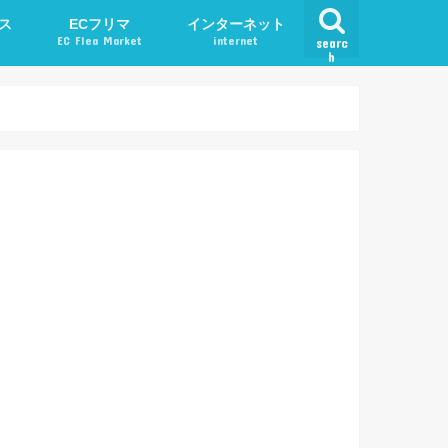
ス
ECフリマ
インターネット
EC Flea Market
internet
searc
h
ード
メルカリ
アプリ