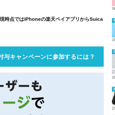
3
現時点ではiPhoneの楽天ペイアプリからSuica
2
ント付与キャンペーンに参加するには？
2
2