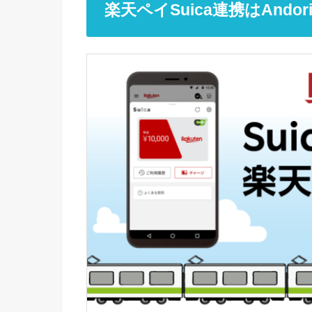
楽天ペイSuica連携はAndo