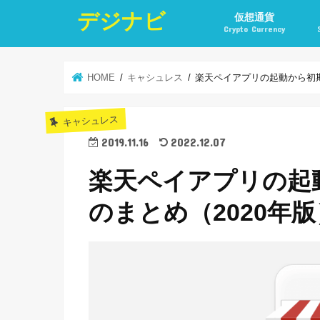
デジナビ
仮想通貨
Crypto Currency
仮想通貨投資の始め方
仮想通貨投資の稼ぎ方
仮想通貨取引所
仮想通貨積立
仮想通貨積立実績
仮想通貨の税金計算と
仮想通貨投資とポイ活
HOME
キャシュレス
楽天ペイアプリの起動から初期
キャシュレス
2019.11.16
2022.12.07
楽天ペイアプリの起
のまとめ（2020年版