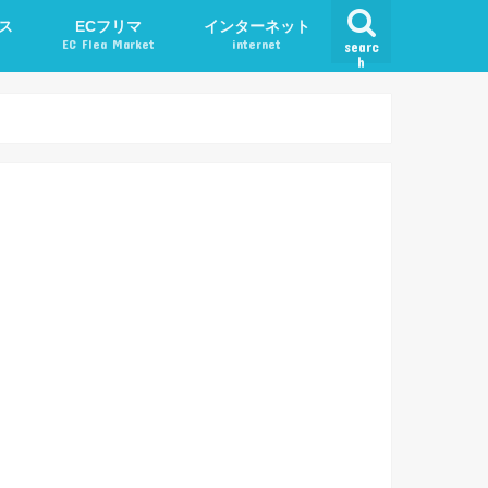
ス
ECフリマ
インターネット
EC Flea Market
internet
searc
h
ード
メルカリ
アプリ