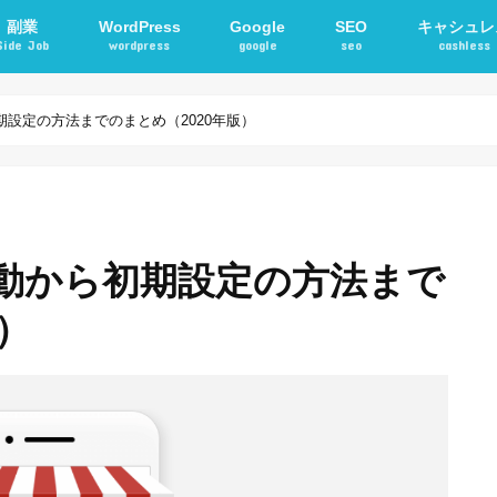
副業
WordPress
Google
SEO
キャシュレ
Side Job
wordpress
google
seo
cashless
確定申告
アフィリエイト
STORKテーマ
WordPressプラグイン
電子マネー
交通系ICカ
設定の方法までのまとめ（2020年版）
動から初期設定の方法まで
）