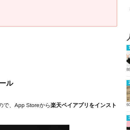
8
ール
、App Storeから
楽天ペイアプリをインスト
6