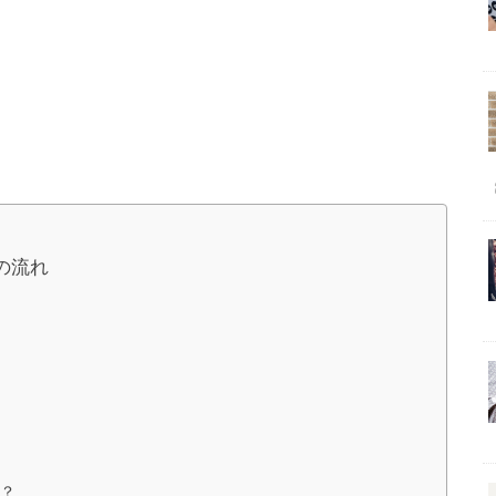
の流れ
だ？