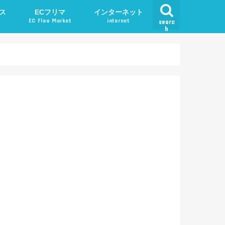
ス
ECフリマ
インターネット
EC Flea Market
internet
searc
h
ード
メルカリ
アプリ