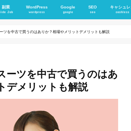
副業
WordPress
Google
SEO
キャシュレ
Side Job
wordpress
google
seo
cashless
確定申告
アフィリエイト
STORKテーマ
WordPressプラグイン
電子マネー
交通系ICカ
ーツを中古で買うのはありか？相場やメリットデメリットも解説
スーツを中古で買うのはあ
トデメリットも解説