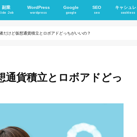
副業
WordPress
Google
SEO
キャシュレ
Side Job
wordpress
google
seo
cashless
確定申告
アフィリエイト
STORKテーマ
WordPressプラグイン
電子マネー
交通系ICカ
者だけど仮想通貨積立とロボアドどっちがいいの？
想通貨積立とロボアドどっ