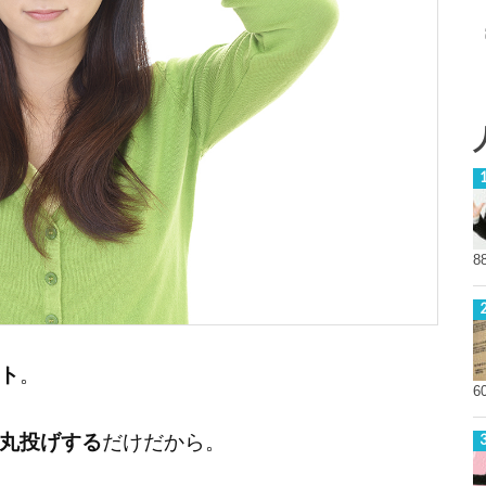
8
ト
。
6
丸投げする
だけだから。