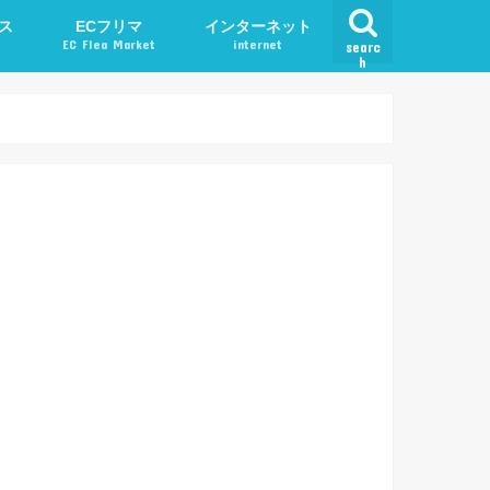
ス
ECフリマ
インターネット
EC Flea Market
internet
searc
h
ード
メルカリ
アプリ