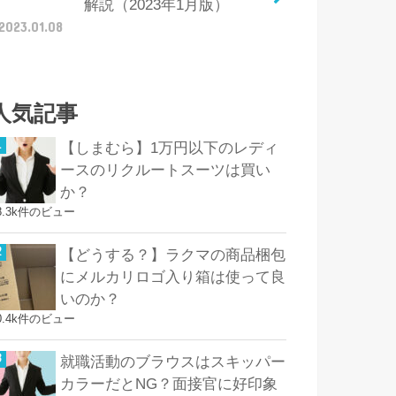
解説（2023年1月版）
2023.01.08
人気記事
【しまむら】1万円以下のレディ
ースのリクルートスーツは買い
か？
8.3k件のビュー
【どうする？】ラクマの商品梱包
にメルカリロゴ入り箱は使って良
いのか？
0.4k件のビュー
就職活動のブラウスはスキッパー
カラーだとNG？面接官に好印象