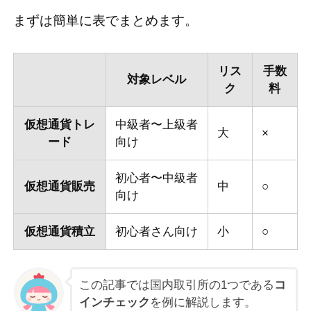
まずは簡単に表でまとめます。
リス
手数
対象レベル
ク
料
仮想通貨トレ
中級者〜上級者
大
×
ード
向け
初心者〜中級者
仮想通貨販売
中
○
向け
仮想通貨積立
初心者さん向け
小
○
この記事では国内取引所の1つである
コ
インチェック
を例に解説します。