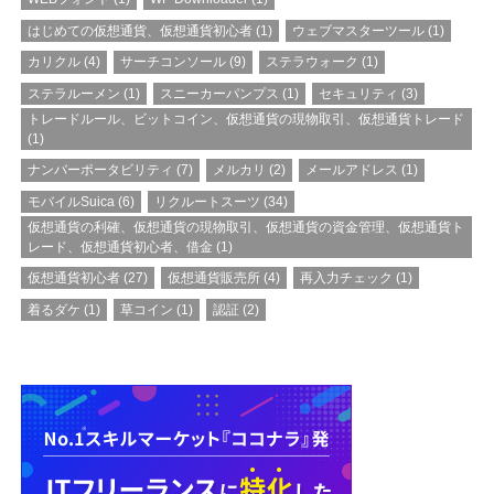
はじめての仮想通貨、仮想通貨初心者
(1)
ウェブマスターツール
(1)
カリクル
(4)
サーチコンソール
(9)
ステラウォーク
(1)
ステラルーメン
(1)
スニーカーパンプス
(1)
セキュリティ
(3)
トレードルール、ビットコイン、仮想通貨の現物取引、仮想通貨トレード
(1)
ナンバーポータビリティ
(7)
メルカリ
(2)
メールアドレス
(1)
モバイルSuica
(6)
リクルートスーツ
(34)
仮想通貨の利確、仮想通貨の現物取引、仮想通貨の資金管理、仮想通貨ト
レード、仮想通貨初心者、借金
(1)
仮想通貨初心者
(27)
仮想通貨販売所
(4)
再入力チェック
(1)
着るダケ
(1)
草コイン
(1)
認証
(2)