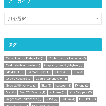
アーカイブ
タグ
Contact Form 7 Datepicker
(1)
Contact Form 7 Honeypot
(2)
Cost Calculator Builder
(1)
Crayon Syntax Highlighter
(3)
DMM.com
(2)
EasyCron.com
(1)
FileZilla
(3)
FTX
(3)
Google Adsense
(3)
Google Authenticator
(4)
Google認証システム
(1)
Gtax
(5)
htaccess
(8)
iPhone
(2)
Mac
(6)
Mac OS Cataina
(1)
Not Sans
(1)
Post Snippets
(2)
Regenerate Thumbnails
(1)
Suica
(7)
Suit-Ya
(4)
UN-LIMIT
(7)
WEBフォント
(1)
WP Downloader
(1)