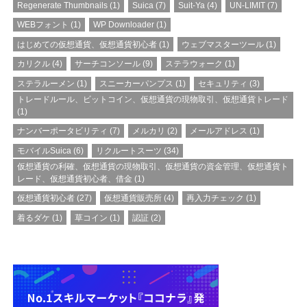
Regenerate Thumbnails
(1)
Suica
(7)
Suit-Ya
(4)
UN-LIMIT
(7)
WEBフォント
(1)
WP Downloader
(1)
はじめての仮想通貨、仮想通貨初心者
(1)
ウェブマスターツール
(1)
カリクル
(4)
サーチコンソール
(9)
ステラウォーク
(1)
ステラルーメン
(1)
スニーカーパンプス
(1)
セキュリティ
(3)
トレードルール、ビットコイン、仮想通貨の現物取引、仮想通貨トレード
(1)
ナンバーポータビリティ
(7)
メルカリ
(2)
メールアドレス
(1)
モバイルSuica
(6)
リクルートスーツ
(34)
仮想通貨の利確、仮想通貨の現物取引、仮想通貨の資金管理、仮想通貨ト
レード、仮想通貨初心者、借金
(1)
仮想通貨初心者
(27)
仮想通貨販売所
(4)
再入力チェック
(1)
着るダケ
(1)
草コイン
(1)
認証
(2)