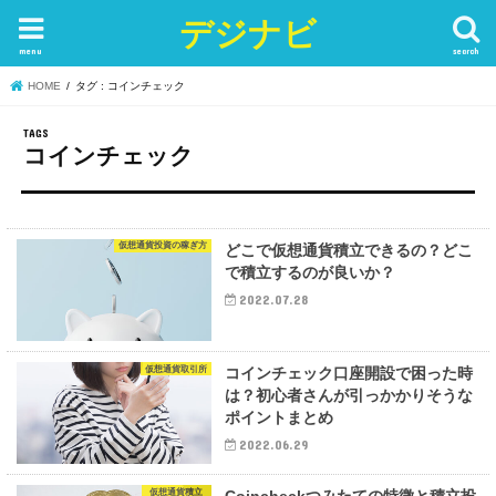
デジナビ
menu
search
HOME
タグ : コインチェック
コインチェック
仮想通貨投資の稼ぎ方
どこで仮想通貨積立できるの？どこ
で積立するのが良いか？
2022.07.28
仮想通貨取引所
コインチェック口座開設で困った時
は？初心者さんが引っかかりそうな
ポイントまとめ
2022.06.29
仮想通貨積立