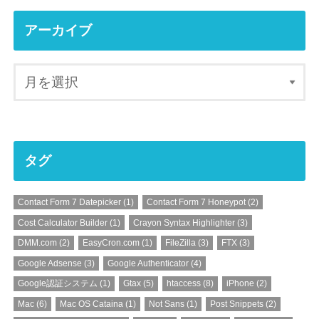
アーカイブ
タグ
Contact Form 7 Datepicker
(1)
Contact Form 7 Honeypot
(2)
Cost Calculator Builder
(1)
Crayon Syntax Highlighter
(3)
DMM.com
(2)
EasyCron.com
(1)
FileZilla
(3)
FTX
(3)
Google Adsense
(3)
Google Authenticator
(4)
Google認証システム
(1)
Gtax
(5)
htaccess
(8)
iPhone
(2)
Mac
(6)
Mac OS Cataina
(1)
Not Sans
(1)
Post Snippets
(2)