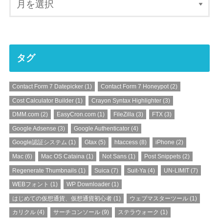
タグ
Contact Form 7 Datepicker
(1)
Contact Form 7 Honeypot
(2)
Cost Calculator Builder
(1)
Crayon Syntax Highlighter
(3)
DMM.com
(2)
EasyCron.com
(1)
FileZilla
(3)
FTX
(3)
Google Adsense
(3)
Google Authenticator
(4)
Google認証システム
(1)
Gtax
(5)
htaccess
(8)
iPhone
(2)
Mac
(6)
Mac OS Cataina
(1)
Not Sans
(1)
Post Snippets
(2)
Regenerate Thumbnails
(1)
Suica
(7)
Suit-Ya
(4)
UN-LIMIT
(7)
WEBフォント
(1)
WP Downloader
(1)
はじめての仮想通貨、仮想通貨初心者
(1)
ウェブマスターツール
(1)
カリクル
(4)
サーチコンソール
(9)
ステラウォーク
(1)