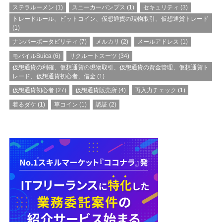
ステラルーメン
(1)
スニーカーパンプス
(1)
セキュリティ
(3)
トレードルール、ビットコイン、仮想通貨の現物取引、仮想通貨トレード
(1)
ナンバーポータビリティ
(7)
メルカリ
(2)
メールアドレス
(1)
モバイルSuica
(6)
リクルートスーツ
(34)
仮想通貨の利確、仮想通貨の現物取引、仮想通貨の資金管理、仮想通貨ト
レード、仮想通貨初心者、借金
(1)
仮想通貨初心者
(27)
仮想通貨販売所
(4)
再入力チェック
(1)
着るダケ
(1)
草コイン
(1)
認証
(2)