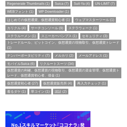
Regenerate Thumbnails
(1)
Suica
(7)
Suit-Ya
(4)
UN-LIMIT
(7)
WEBフォント
(1)
WP Downloader
(1)
はじめての仮想通貨、仮想通貨初心者
(1)
ウェブマスターツール
(1)
カリクル
(4)
サーチコンソール
(9)
ステラウォーク
(1)
ステラルーメン
(1)
スニーカーパンプス
(1)
セキュリティ
(3)
トレードルール、ビットコイン、仮想通貨の現物取引、仮想通貨トレード
(1)
ナンバーポータビリティ
(7)
メルカリ
(2)
メールアドレス
(1)
モバイルSuica
(6)
リクルートスーツ
(34)
仮想通貨の利確、仮想通貨の現物取引、仮想通貨の資金管理、仮想通貨ト
レード、仮想通貨初心者、借金
(1)
仮想通貨初心者
(27)
仮想通貨販売所
(4)
再入力チェック
(1)
着るダケ
(1)
草コイン
(1)
認証
(2)