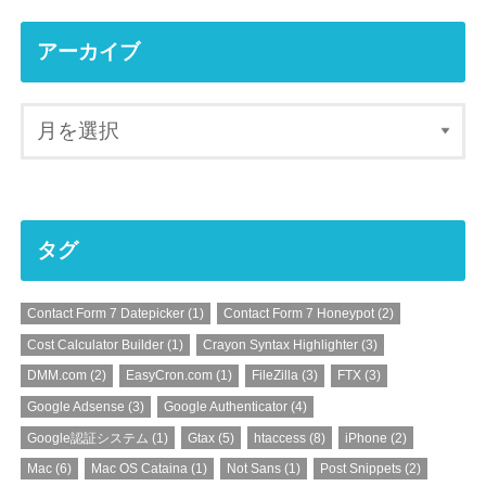
アーカイブ
タグ
Contact Form 7 Datepicker
(1)
Contact Form 7 Honeypot
(2)
Cost Calculator Builder
(1)
Crayon Syntax Highlighter
(3)
DMM.com
(2)
EasyCron.com
(1)
FileZilla
(3)
FTX
(3)
Google Adsense
(3)
Google Authenticator
(4)
Google認証システム
(1)
Gtax
(5)
htaccess
(8)
iPhone
(2)
Mac
(6)
Mac OS Cataina
(1)
Not Sans
(1)
Post Snippets
(2)