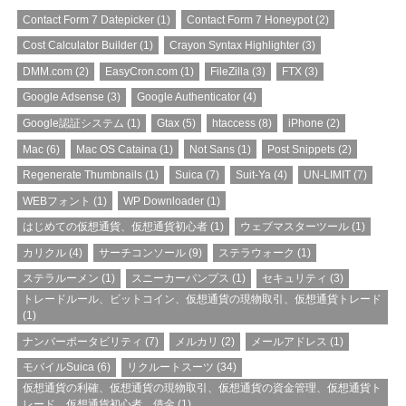
Contact Form 7 Datepicker
(1)
Contact Form 7 Honeypot
(2)
Cost Calculator Builder
(1)
Crayon Syntax Highlighter
(3)
DMM.com
(2)
EasyCron.com
(1)
FileZilla
(3)
FTX
(3)
Google Adsense
(3)
Google Authenticator
(4)
Google認証システム
(1)
Gtax
(5)
htaccess
(8)
iPhone
(2)
Mac
(6)
Mac OS Cataina
(1)
Not Sans
(1)
Post Snippets
(2)
Regenerate Thumbnails
(1)
Suica
(7)
Suit-Ya
(4)
UN-LIMIT
(7)
WEBフォント
(1)
WP Downloader
(1)
はじめての仮想通貨、仮想通貨初心者
(1)
ウェブマスターツール
(1)
カリクル
(4)
サーチコンソール
(9)
ステラウォーク
(1)
ステラルーメン
(1)
スニーカーパンプス
(1)
セキュリティ
(3)
トレードルール、ビットコイン、仮想通貨の現物取引、仮想通貨トレード
(1)
ナンバーポータビリティ
(7)
メルカリ
(2)
メールアドレス
(1)
モバイルSuica
(6)
リクルートスーツ
(34)
仮想通貨の利確、仮想通貨の現物取引、仮想通貨の資金管理、仮想通貨ト
レード、仮想通貨初心者、借金
(1)