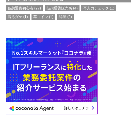
仮想通貨初心者
(27)
仮想通貨販売所
(4)
再入力チェック
(1)
着るダケ
(1)
草コイン
(1)
認証
(2)