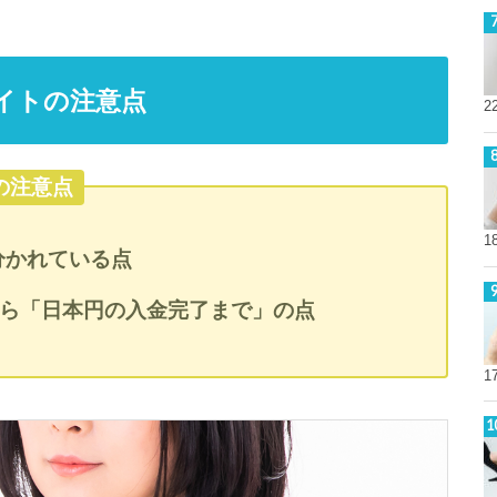
イトの注意点
2
の注意点
1
円で分かれている点
ら「日本円の入金完了まで」の点
1