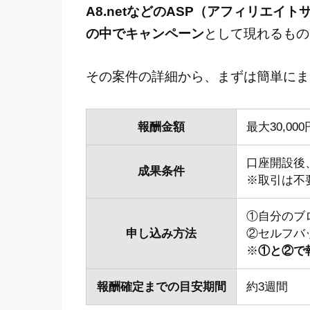
A8.netなどのASP（アフィリエイ
の中でキャンペーン
として現れるもの
その案件の詳細から、まずは簡単にま
報酬金額
最大30,000
口座開設後、
成果条件
※取引は不
①自分のブ
申し込み方法
②セルフバ
※
①と②で
報酬確定までの目安期間
約3週間