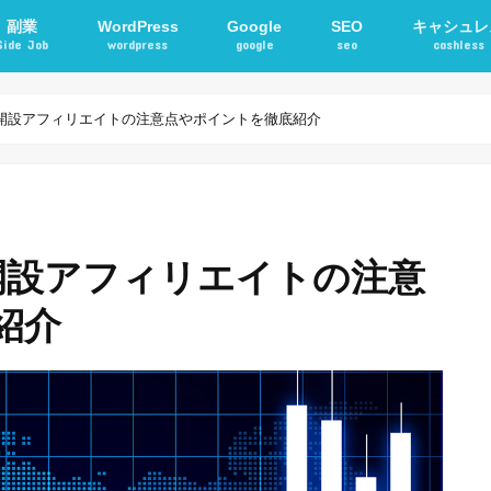
副業
WordPress
Google
SEO
キャシュレ
Side Job
wordpress
google
seo
cashless
確定申告
アフィリエイト
STORKテーマ
WordPressプラグイン
電子マネー
交通系ICカ
座開設アフィリエイトの注意点やポイントを徹底紹介
開設アフィリエイトの注意
紹介