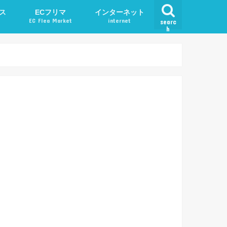
ス
ECフリマ
インターネット
EC Flea Market
internet
searc
h
ード
メルカリ
アプリ