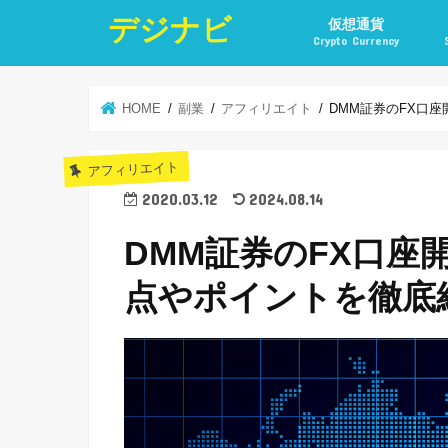
デジナビ
仮想通貨
Crypto Currency
仮想通貨投資の始め方
仮想通貨投資の稼ぎ方
仮想通貨取引所
仮想通貨積立
仮想通貨積立実績
仮想通貨の税金計算と
仮想通貨投資とポイ活
HOME
副業
アフィリエイト
DMM証券のFX口
アフィリエイト
2020.03.12
2024.08.14
DMM証券のFX口座
点やポイントを徹底