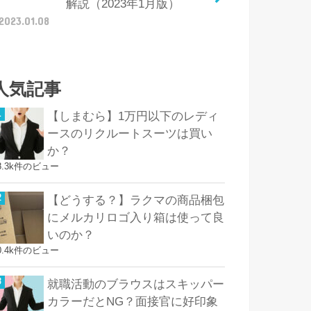
解説（2023年1月版）
2023.01.08
人気記事
【しまむら】1万円以下のレディ
ースのリクルートスーツは買い
か？
8.3k件のビュー
【どうする？】ラクマの商品梱包
にメルカリロゴ入り箱は使って良
いのか？
0.4k件のビュー
就職活動のブラウスはスキッパー
カラーだとNG？面接官に好印象