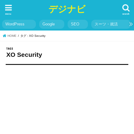
デジナビ
menu
search
WordPress
Google
SEO
スーツ・就活
HOME
タグ : XO Security
XO Security