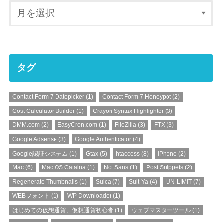
タグ
Contact Form 7 Datepicker
(1)
Contact Form 7 Honeypot
(2)
Cost Calculator Builder
(1)
Crayon Syntax Highlighter
(3)
DMM.com
(2)
EasyCron.com
(1)
FileZilla
(3)
FTX
(3)
Google Adsense
(3)
Google Authenticator
(4)
Google認証システム
(1)
Gtax
(5)
htaccess
(8)
iPhone
(2)
Mac
(6)
Mac OS Cataina
(1)
Not Sans
(1)
Post Snippets
(2)
Regenerate Thumbnails
(1)
Suica
(7)
Suit-Ya
(4)
UN-LIMIT
(7)
WEBフォント
(1)
WP Downloader
(1)
はじめての仮想通貨、仮想通貨初心者
(1)
ウェブマスターツール
(1)