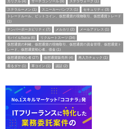
カリクル
(4)
サーチコンソール
(9)
ステラウォーク
(1)
ステラルーメン
(1)
スニーカーパンプス
(1)
セキュリティ
(3)
トレードルール、ビットコイン、仮想通貨の現物取引、仮想通貨トレード
(1)
ナンバーポータビリティ
(7)
メルカリ
(2)
メールアドレス
(1)
モバイルSuica
(6)
リクルートスーツ
(34)
仮想通貨の利確、仮想通貨の現物取引、仮想通貨の資金管理、仮想通貨ト
レード、仮想通貨初心者、借金
(1)
仮想通貨初心者
(27)
仮想通貨販売所
(4)
再入力チェック
(1)
着るダケ
(1)
草コイン
(1)
認証
(2)