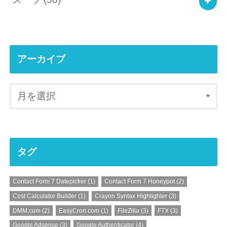
アーカイブ
タグ
Contact Form 7 Datepicker
(1)
Contact Form 7 Honeypot
(2)
Cost Calculator Builder
(1)
Crayon Syntax Highlighter
(3)
DMM.com
(2)
EasyCron.com
(1)
FileZilla
(3)
FTX
(3)
Google Adsense
(3)
Google Authenticator
(4)