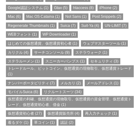
Google認証システム
(1)
Gtax
(5)
htaccess
(8)
iPhone
(2)
Mac
(6)
Mac OS Cataina
(1)
Not Sans
(1)
Post Snippets
(2)
Regenerate Thumbnails
(1)
Suica
(7)
Suit-Ya
(4)
UN-LIMIT
(7)
WEBフォント
(1)
WP Downloader
(1)
はじめての仮想通貨、仮想通貨初心者
(1)
ウェブマスターツール
(1)
カリクル
(4)
サーチコンソール
(9)
ステラウォーク
(1)
ステラルーメン
(1)
スニーカーパンプス
(1)
セキュリティ
(3)
トレードルール、ビットコイン、仮想通貨の現物取引、仮想通貨トレード
(1)
ナンバーポータビリティ
(7)
メルカリ
(2)
メールアドレス
(1)
モバイルSuica
(6)
リクルートスーツ
(34)
仮想通貨の利確、仮想通貨の現物取引、仮想通貨の資金管理、仮想通貨ト
レード、仮想通貨初心者、借金
(1)
仮想通貨初心者
(27)
仮想通貨販売所
(4)
再入力チェック
(1)
着るダケ
(1)
草コイン
(1)
認証
(2)