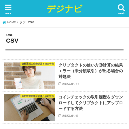
デジナビ
menu
search
HOME
タグ : CSV
CSV
仮想通貨の税金計算と確定申告
クリプタクトの使い方③計算の結果
エラー（未分類取引）が出る場合の
対処法
2023.01.22
仮想通貨の税金計算と確定申告
コインチェックの取引履歴をダウン
ロードしてクリプタクトにアップロ
ードする方法
2023.01.12