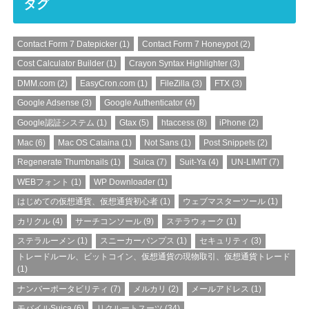
タグ
Contact Form 7 Datepicker
(1)
Contact Form 7 Honeypot
(2)
Cost Calculator Builder
(1)
Crayon Syntax Highlighter
(3)
DMM.com
(2)
EasyCron.com
(1)
FileZilla
(3)
FTX
(3)
Google Adsense
(3)
Google Authenticator
(4)
Google認証システム
(1)
Gtax
(5)
htaccess
(8)
iPhone
(2)
Mac
(6)
Mac OS Cataina
(1)
Not Sans
(1)
Post Snippets
(2)
Regenerate Thumbnails
(1)
Suica
(7)
Suit-Ya
(4)
UN-LIMIT
(7)
WEBフォント
(1)
WP Downloader
(1)
はじめての仮想通貨、仮想通貨初心者
(1)
ウェブマスターツール
(1)
カリクル
(4)
サーチコンソール
(9)
ステラウォーク
(1)
ステラルーメン
(1)
スニーカーパンプス
(1)
セキュリティ
(3)
トレードルール、ビットコイン、仮想通貨の現物取引、仮想通貨トレード
(1)
ナンバーポータビリティ
(7)
メルカリ
(2)
メールアドレス
(1)
モバイルSuica
(6)
リクルートスーツ
(34)