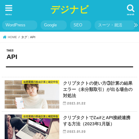
デジナビ
menu
search
WordPress
Google
SEO
スーツ・就活
HOME
タグ : API
API
仮想通貨の税金計算と確定申告
クリプタクトの使い方③計算の結果
エラー（未分類取引）が出る場合の
対処法
2023.01.22
仮想通貨の税金計算と確定申告
クリプタクトでZaifとAPI接続連携
する方法（2023年1月版）
2023.01.20