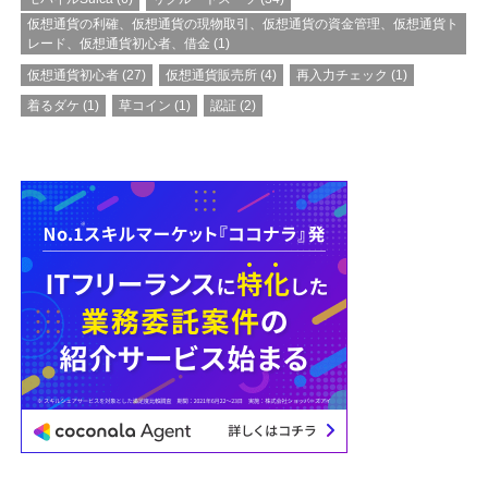
仮想通貨の利確、仮想通貨の現物取引、仮想通貨の資金管理、仮想通貨ト
レード、仮想通貨初心者、借金
(1)
仮想通貨初心者
(27)
仮想通貨販売所
(4)
再入力チェック
(1)
着るダケ
(1)
草コイン
(1)
認証
(2)