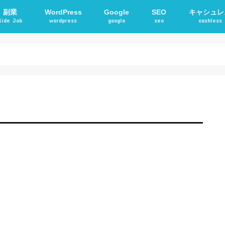
副業
WordPress
Google
SEO
キャシュレ
Side Job
wordpress
google
seo
cashless
確定申告
アフィリエイト
STORKテーマ
WordPressプラグイン
電子マネー
交通系ICカ