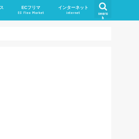
ス
ECフリマ
インターネット
EC Flea Market
internet
searc
h
ード
メルカリ
アプリ