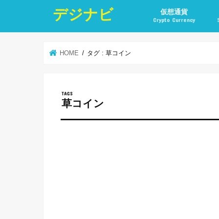
デジナビ
仮想通貨
Crypto Currency
仮想通貨投資の始め方
仮想通貨投資の稼ぎ方
仮想通貨取引所
仮想通貨積立
仮想通貨積立実績
仮想通貨の税金計算と
仮想通貨投資とポイ活
HOME
タグ : 草コイン
草コイン