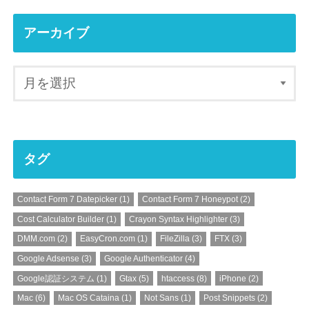
アーカイブ
タグ
Contact Form 7 Datepicker
(1)
Contact Form 7 Honeypot
(2)
Cost Calculator Builder
(1)
Crayon Syntax Highlighter
(3)
DMM.com
(2)
EasyCron.com
(1)
FileZilla
(3)
FTX
(3)
Google Adsense
(3)
Google Authenticator
(4)
Google認証システム
(1)
Gtax
(5)
htaccess
(8)
iPhone
(2)
Mac
(6)
Mac OS Cataina
(1)
Not Sans
(1)
Post Snippets
(2)