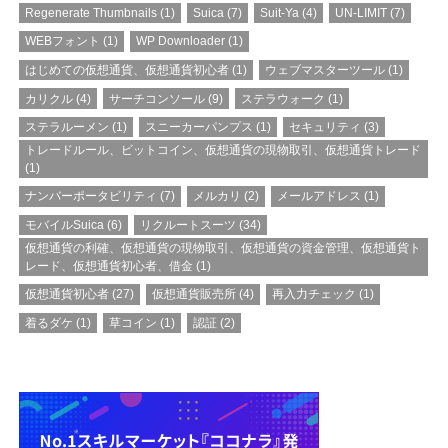
Regenerate Thumbnails
(1)
Suica
(7)
Suit-Ya
(4)
UN-LIMIT
(7)
WEBフォント
(1)
WP Downloader
(1)
はじめての仮想通貨、仮想通貨初心者
(1)
ウェブマスターツール
(1)
カリクル
(4)
サーチコンソール
(9)
ステラウォーク
(1)
ステラルーメン
(1)
スニーカーパンプス
(1)
セキュリティ
(3)
トレードルール、ビットコイン、仮想通貨の現物取引、仮想通貨トレード
(1)
ナンバーポータビリティ
(7)
メルカリ
(2)
メールアドレス
(1)
モバイルSuica
(6)
リクルートスーツ
(34)
仮想通貨の利確、仮想通貨の現物取引、仮想通貨の資金管理、仮想通貨ト
レード、仮想通貨初心者、借金
(1)
仮想通貨初心者
(27)
仮想通貨販売所
(4)
再入力チェック
(1)
着るダケ
(1)
草コイン
(1)
認証
(2)